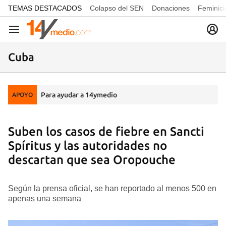
common.go-to-content
TEMAS DESTACADOS
Colapso del SEN
Donaciones
Feminici
Navegación
Cuba
Para ayudar a 14ymedio
APOYO
Suben los casos de fiebre en Sancti
Spíritus y las autoridades no
descartan que sea Oropouche
Según la prensa oficial, se han reportado al menos 500 en
apenas una semana