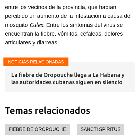
entre los vecinos de la provincia, que habían
percibido un aumento de la infestación a causa del
Culex
mosquito
. Entre los síntomas del virus se
encuentran la fiebre, vómitos, cefaleas, dolores
Guardar como favorito
articulares y diarreas.
Para poder guardar como favorito, primero has de
iniciar sesión con tu cuenta de 14ymedio.
NOTICIAS RELACIONADAS
INICIAR SESIÓN
CANCELAR
La fiebre de Oropouche llega a La Habana y
las autoridades cubanas siguen en silencio
Temas relacionados
FIEBRE DE OROPOUCHE
SANCTI SPÍRITUS