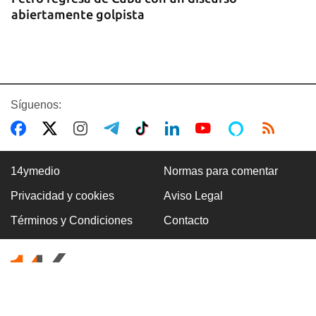
abiertamente golpista
Síguenos:
14ymedio
Normas para comentar
Privacidad y cookies
Aviso Legal
14YMEDIO
Términos y Condiciones
Contacto
Edición impresa del 7 de agosto de 2026