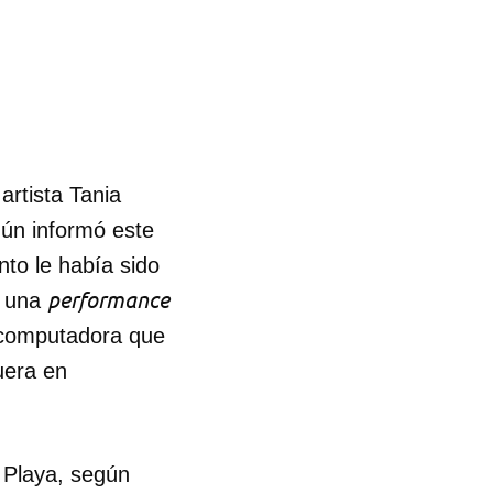
artista Tania
egún informó este
to le había sido
performance
r una
 computadora que
uera en
o Playa, según