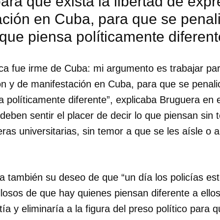
para que exista la libertad de exp
ción en Cuba, para que se penali
 que piensa políticamente diferent
a fue irme de Cuba: mi argumento es trabajar par
ón y de manifestación en Cuba, para que se penalic
a políticamente diferente”, explicaba Bruguera en
eben sentir el placer de decir lo que piensan sin
eras universitarias, sin temor a que se les aísle o 
ba también su deseo de que “un día los policías es
dar como favorito
llosos de que hay quienes piensan diferente a ello
 poder guardar como favorito, primero has de iniciar sesión con
a y eliminaría a la figura del preso político para q
ta de 14ymedio.