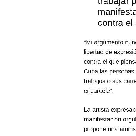
trabajar 
manifesta
contra el
“Mi argumento nunc
libertad de expresi
contra el que piens
Cuba las personas d
trabajos o sus carr
encarcele”.
La artista expresa
Guar
manifestación orgu
Para
propone una amnistí
cuen