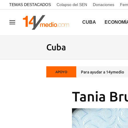
common.go-to-content
TEMAS DESTACADOS
Colapso del SEN
Donaciones
Femi
CUBA
ECONOMÍ
Navegación
Cuba
Para ayudar a 14ymedio
APOYO
Tania Br