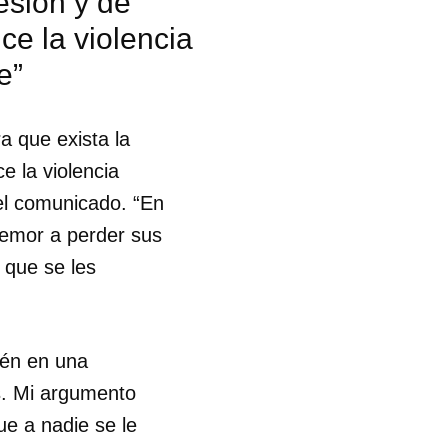
resión y de
ce la violencia
e”
a que exista la
e la violencia
 el comunicado. “En
 temor a perder sus
a que se les
tén en una
s. Mi argumento
 tu
ue a nadie se le