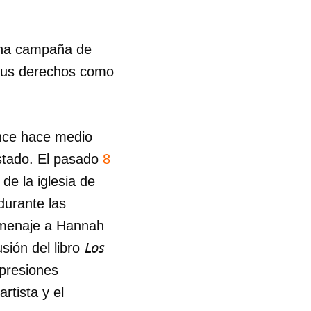
R
una campaña de
 sus derechos como
ance hace medio
stado. El pasado
8
de la iglesia de
durante las
omenaje a Hannah
Los
usión del libro
 presiones
artista y el