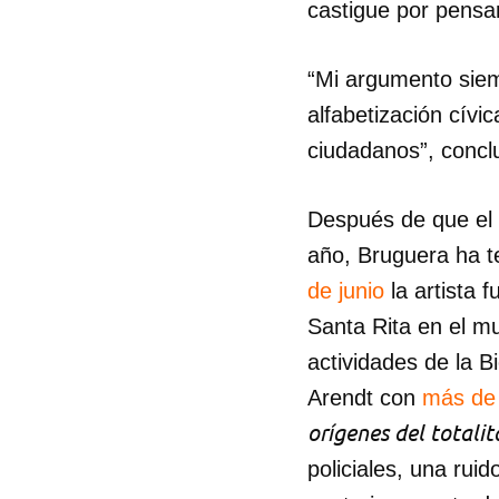
castigue por pensa
“Mi argumento siem
alfabetización cív
ciudadanos”, concl
Después de que el 
año, Bruguera ha t
de junio
la artista 
Santa Rita en el m
actividades de la 
Arendt con
más de 
orígenes del totali
policiales, una ruid