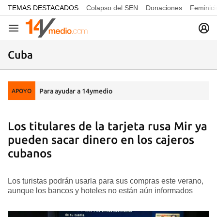
common.go-to-content
TEMAS DESTACADOS
Colapso del SEN
Donaciones
Feminici
Navegación
Cuba
Para ayudar a 14ymedio
APOYO
Los titulares de la tarjeta rusa Mir ya
pueden sacar dinero en los cajeros
cubanos
Los turistas podrán usarla para sus compras este verano,
aunque los bancos y hoteles no están aún informados