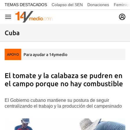
common.go-to-content
TEMAS DESTACADOS
Colapso del SEN
Donaciones
Feminici
Navegación
Cuba
Para ayudar a 14ymedio
APOYO
El tomate y la calabaza se pudren en
el campo porque no hay combustible
El Gobierno cubano mantiene su postura de seguir
centralizando el trabajo y la producción del campesinado