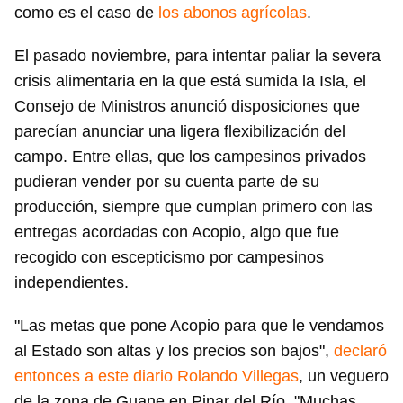
como es el caso de
los abonos agrícolas
.
El pasado noviembre, para intentar paliar la severa
crisis alimentaria en la que está sumida la Isla, el
Consejo de Ministros anunció disposiciones que
parecían anunciar una ligera flexibilización del
campo. Entre ellas, que los campesinos privados
pudieran vender por su cuenta parte de su
producción, siempre que cumplan primero con las
entregas acordadas con Acopio, algo que fue
Guardar como favorito
recogido con escepticismo por campesinos
Para poder guardar como favorito, primero has de
independientes.
iniciar sesión con tu cuenta de 14ymedio.
"Las metas que pone Acopio para que le vendamos
INICIAR SESIÓN
CANCELAR
al Estado son altas y los precios son bajos",
declaró
entonces a este diario Rolando Villegas
, un veguero
de la zona de Guane en Pinar del Río. "Muchas