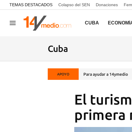
common.go-to-content
TEMAS DESTACADOS
Colapso del SEN
Donaciones
Femi
CUBA
ECONOMÍ
Navegación
Cuba
Para ayudar a 14ymedio
APOYO
El turis
primera 