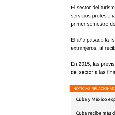
El sector del turi
servicios profesion
primer semestre de
El año pasado la Is
extranjeros, al reci
En 2015, las previs
del sector a las fi
Guar
Para
cuen
NOTICIAS RELACIONAD
Cuba y México expl
Cuba recibe más de