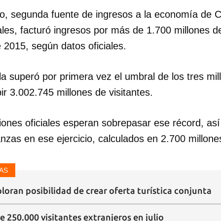
smo, segunda fuente de ingresos a la economía de C
ales, facturó ingresos por más de 1.700 millones d
 2015, según datos oficiales.
la superó por primera vez el umbral de los tres mil
bir 3.002.745 millones de visitantes.
iones oficiales esperan sobrepasar ese récord, as
nanzas en ese ejercicio, calculados en 2.700 millone
dar como favorito
 poder guardar como favorito, primero has de iniciar sesión con
ta de 14ymedio.
AS
oran posibilidad de crear oferta turística conjunta
INICIAR SESIÓN
CANCELA
 250.000 visitantes extranjeros en julio