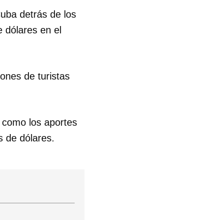
uba detrás de los
e dólares en el
lones de turistas
í como los aportes
s de dólares.
 tu
R