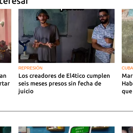
teresar
REPRESIÓN
CUBA
ran
Los creadores de El4tico cumplen
Mar
rtar
seis meses presos sin fecha de
Hab
juicio
que