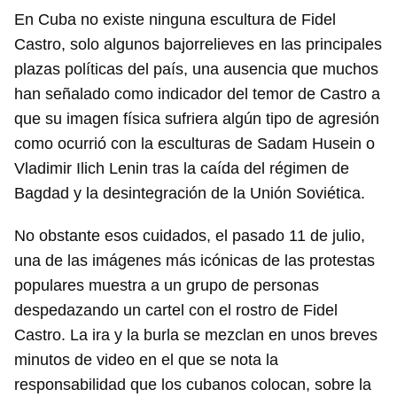
En Cuba no existe ninguna escultura de Fidel
Castro, solo algunos bajorrelieves en las principales
plazas políticas del país, una ausencia que muchos
han señalado como indicador del temor de Castro a
que su imagen física sufriera algún tipo de agresión
como ocurrió con la esculturas de Sadam Husein o
Vladimir Ilich Lenin tras la caída del régimen de
Bagdad y la desintegración de la Unión Soviética.
Guardar como favorito
Para poder guardar como favorito, primero has de
No obstante esos cuidados, el pasado 11 de julio,
iniciar sesión con tu cuenta de 14ymedio.
una de las imágenes más icónicas de las protestas
populares muestra a un grupo de personas
INICIAR SESIÓN
CANCELAR
despedazando un cartel con el rostro de Fidel
Castro. La ira y la burla se mezclan en unos breves
minutos de video en el que se nota la
responsabilidad que los cubanos colocan, sobre la