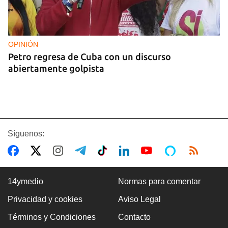
OPINIÓN
Petro regresa de Cuba con un discurso
abiertamente golpista
Síguenos:
14ymedio
Normas para comentar
Privacidad y cookies
Aviso Legal
14YMEDIO
Términos y Condiciones
Contacto