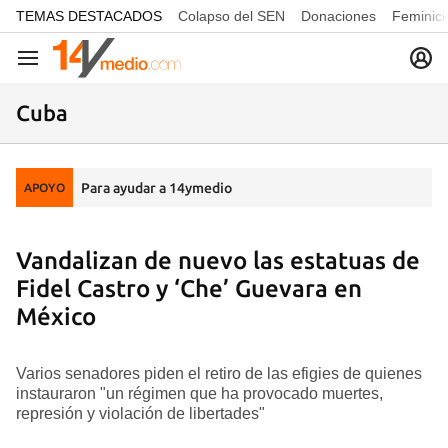
common.go-to-content
TEMAS DESTACADOS
Colapso del SEN
Donaciones
Feminici
Navegación
Cuba
Para ayudar a 14ymedio
APOYO
Vandalizan de nuevo las estatuas de
Fidel Castro y ‘Che’ Guevara en
México
Varios senadores piden el retiro de las efigies de quienes
instauraron "un régimen que ha provocado muertes,
represión y violación de libertades"