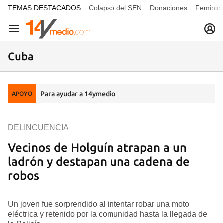
common.go-to-content
TEMAS DESTACADOS
Colapso del SEN
Donaciones
Feminici
Navegación
Cuba
Para ayudar a 14ymedio
APOYO
DELINCUENCIA
Vecinos de Holguín atrapan a un
ladrón y destapan una cadena de
robos
Un joven fue sorprendido al intentar robar una moto
eléctrica y retenido por la comunidad hasta la llegada de