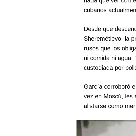
nada que ver con é
cubanos actualment
Desde que descendi
Sheremétievo, la p
rusos que los oblig
ni comida ni agua.
custodiada por pol
García corroboró 
vez en Moscú, les e
alistarse como mer
Guar
Para
cuen