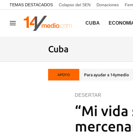
common.go-to-content
TEMAS DESTACADOS
Colapso del SEN
Donaciones
Femi
CUBA
ECONOMÍ
Navegación
Cuba
Para ayudar a 14ymedio
APOYO
DESERTAR
“Mi vida
mercenar