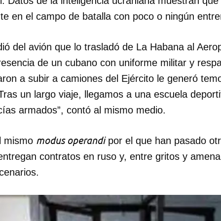
l. Datos de la inteligencia ucraniana muestran que
e en el campo de batalla con poco o ningún entr
ó del avión que lo trasladó de La Habana al Aerop
resencia de un cubano con uniforme militar y resp
aron a subir a camiones del Ejército le generó tem
 Tras un largo viaje, llegamos a una escuela depor
icías armados”, contó al mismo medio.
modus operandi
el mismo
por el que han pasado ot
ntregan contratos en ruso y, entre gritos y amena
cenarios.
dar como favorito
 poder guardar como favorito, primero has de iniciar sesión con
ta de 14ymedio.