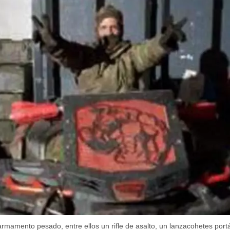
INICIAR SESIÓN
CANCELA
armamento pesado, entre ellos un rifle de asalto, un lanzacohetes portá