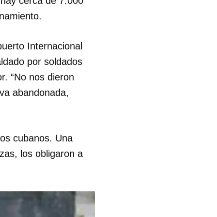
 hay cerca de 7.000
enamiento.
uerto Internacional
aldado por soldados
or. “No nos dieron
tiva abandonada,
ros cubanos. Una
zas, los obligaron a
 tu