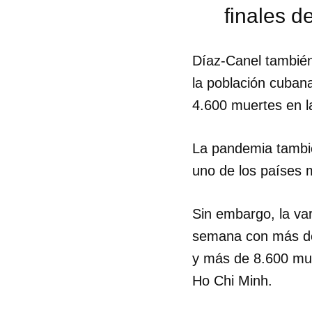
finales d
Díaz-Canel también
la población cuban
4.600 muertes en la
La pandemia tambié
uno de los países 
Sin embargo, la var
semana con más de
y más de 8.600 mue
Guar
Ho Chi Minh.
Para
cuen