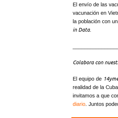
El envío de las va
vacunación en Viet
la población con u
in Data
.
_______________
Colabora con nuestr
14yme
El equipo de
realidad de la Cub
invitamos a que co
diario
. Juntos pode