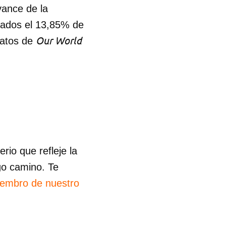
vance de la
lados el 13,85% de
R
Our World
datos de
io que refleje la
go camino. Te
iembro de nuestro