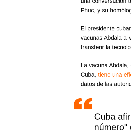
una conversación te
Phuc, y su homólog
El presidente cuban
vacunas Abdala a V
transferir la tecno
La vacuna Abdala, 
Cuba,
tiene una ef
datos de las autor
Cuba afir
número" 