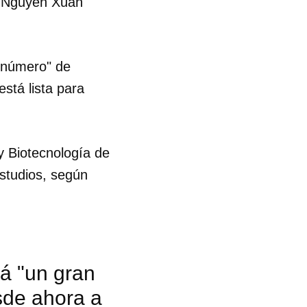
a, Nguyen Xuan
n número" de
stá lista para
y Biotecnología de
estudios, según
rá "un gran
sde ahora a