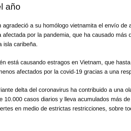
el año
 agradeció a su homólogo vietnamita el envío de 
a afectada por la pandemia, que ha causado más 
 isla caribeña.
n está causando estragos en Vietnam, que hasta e
menos afectados por la covid-19 gracias a una re
iante delta del coronavirus ha contribuido a una o
 10.000 casos diarios y lleva acumulados más de
rtes en medio de estrictas restricciones, sobre to
dar como favorito
 poder guardar como favorito, primero has de iniciar sesión con
ta de 14ymedio.