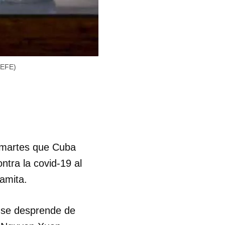
(EFE)
 martes que Cuba
tra la covid-19 al
namita.
a se desprende de