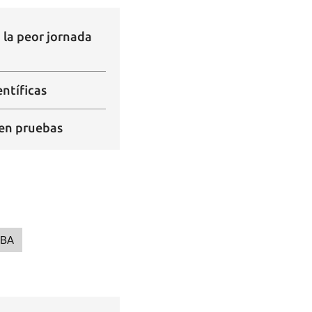
 la peor jornada
ntíficas
 en pruebas
BA