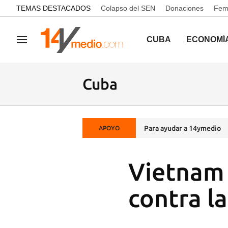
common.go-to-content
TEMAS DESTACADOS
Colapso del SEN
Donaciones
Femi
CUBA
ECONOMÍ
Navegación
Cuba
Para ayudar a 14ymedio
APOYO
Vietnam 
contra l