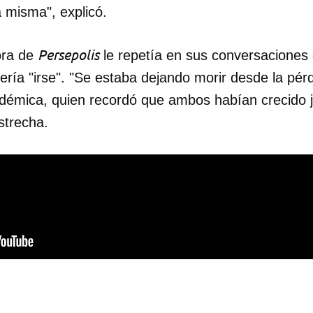
 misma", explicó.
Persepolis
ora de
le repetía en sus conversaciones
ería "irse". "Se estaba dejando morir desde la pér
cadémica, quien recordó que ambos habían crecido 
strecha.
dar como favorito
 poder guardar como favorito, primero has de iniciar sesión con
ta de 14ymedio.