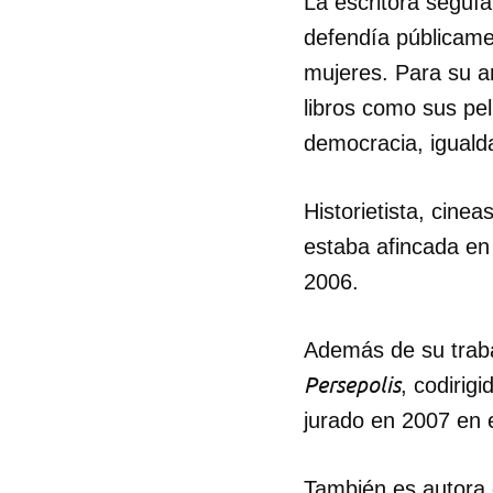
La escritora seguía
defendía públicamen
mujeres. Para su am
libros como sus pe
democracia, igualda
Historietista, cinea
estaba afincada en 
2006.
Además de su trabaj
Persepolis
, codirig
jurado en 2007 en 
También es autora