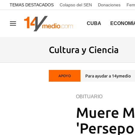
common.go-to-content
TEMAS DESTACADOS
Colapso del SEN
Donaciones
Femi
CUBA
ECONOMÍ
Navegación
Cultura y Ciencia
Para ayudar a 14ymedio
APOYO
OBITUARIO
Muere Ma
'Persepol