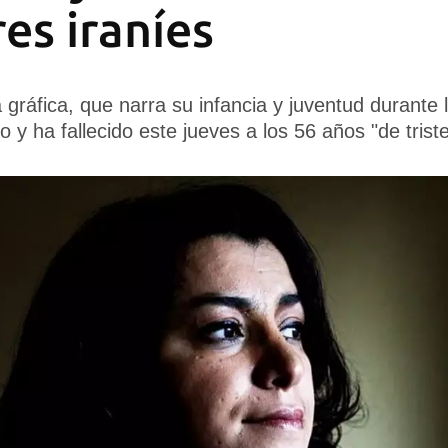
es iraníes
 gráfica, que narra su infancia y juventud durante l
y ha fallecido este jueves a los 56 años "de trist