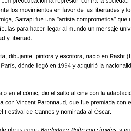
 con preocupación la represión contra la sociedad ci
te los movimientos en favor de las libertades y l
iga, Satrapi fue una "artista comprometida" que ut
lículas para hacer llegar al mundo un mensaje univ
d y libertad.
sta, dibujante, pintora y escritora, nació en Rasht 
París, dónde llegó en 1994 y adquirió la nacionali
o en el cómic, dio el salto al cine con la adaptac
ida con Vincent Paronnaud, que fue premiada con e
el Festival de Cannes y nominada al Óscar.
Bordados
Pollo con ciruelas
 de obras como
y
, y e