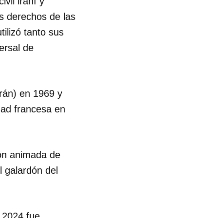
vil iraní y
os derechos de las
ilizó tanto sus
ersal de
(Irán) en 1969 y
dad francesa en
ión animada de
l galardón del
n 2024 fue