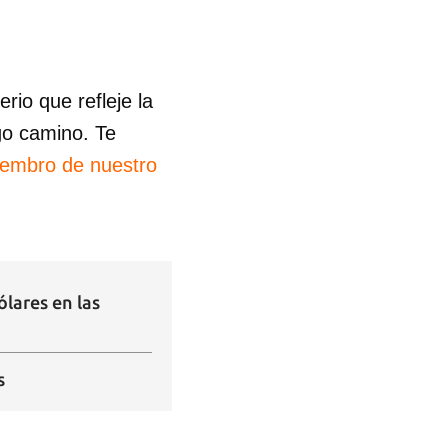
io que refleje la
go camino. Te
iembro de nuestro
lares en las
s