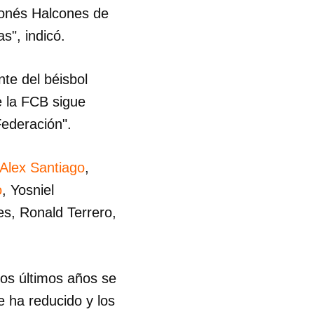
ponés Halcones de
R
s", indicó.
nte del béisbol
e la FCB sigue
Federación".
Alex Santiago
,
o
, Yosniel
s, Ronald Terrero,
los últimos años se
se ha reducido y los