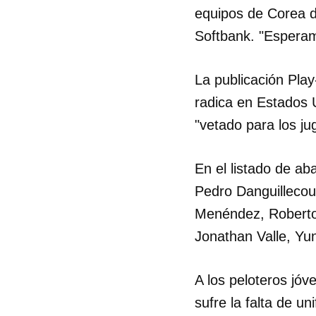
equipos de Corea d
Softbank. "Esperam
La publicación Pla
radica en Estados 
"vetado para los ju
En el listado de a
Pedro Danguillecou
Menéndez, Roberto 
Jonathan Valle, Yun
A los peloteros jóv
sufre la falta de u