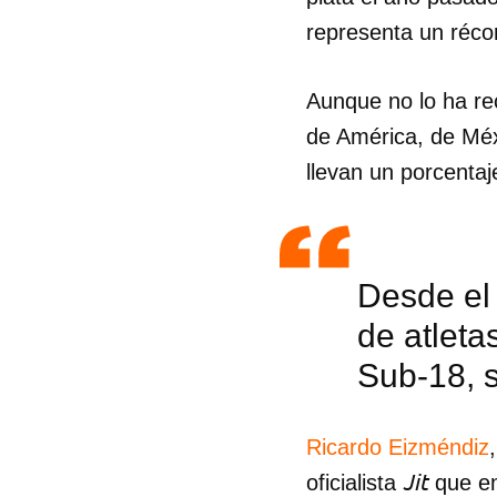
representa un récor
Aunque no lo ha re
de América, de Méxi
llevan un porcentaj
Desde el 
de atleta
Sub-18, 
Guar
Ricardo Eizméndiz
Para
Jit
oficialista
que en
cuen