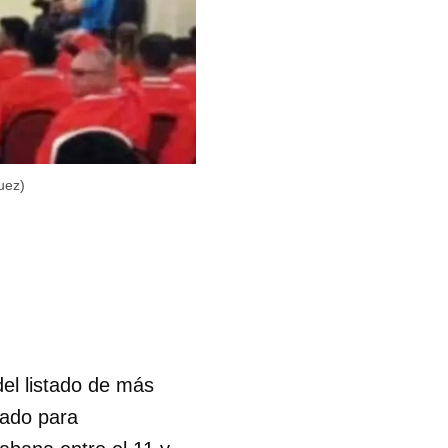
uez)
del listado de más
mado para