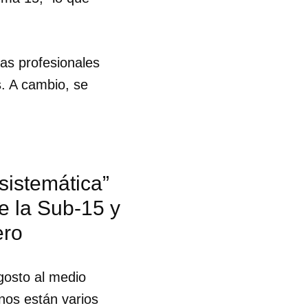
as profesionales
s. A cambio, se
sistemática”
e la Sub-15 y
ero
gosto al medio
 tu
nos están varios