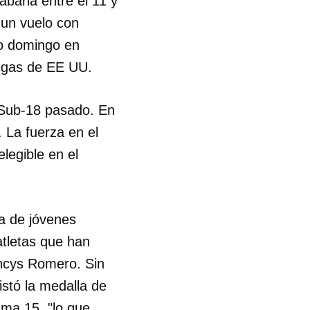
abana entre el 11 y
 un vuelo con
do domingo en
Ligas de EE UU.
 Sub-18 pasado. En
. La fuerza en el
legible en el
ga de jóvenes
atletas que han
ancys Romero. Sin
stó la medalla de
uma 15, "lo que