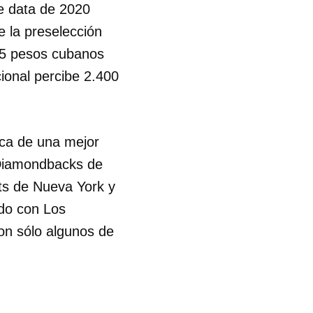
e data de 2020
e la preselección
725 pesos cubanos
cional percibe 2.400
sca de una mejor
 Diamondbacks de
ts de Nueva York y
rdo con Los
on sólo algunos de