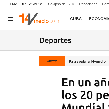
common.go-to-content
TEMAS DESTACADOS
Colapso del SEN
Donaciones
Femi
CUBA
ECONOMÍ
Navegación
Deportes
Para ayudar a 14ymedio
APOYO
En un añ
los 20 p
Mundial 