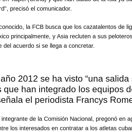
d", precisó el comunicador.
conocido, la FCB busca que los cazatalentos de lig
co principalmente, y Asia recluten a sus pelotero
e del acuerdo si se llega a concretar.
año 2012 se ha visto “una salida 
s que han integrado los equipos d
señala el periodista Francys Rom
dar como favorito
, integrante de la Comisión Nacional, pregonó en a
 poder guardar como favorito, primero has de iniciar sesión con
tre los interesados en contratar a los atletas cuba
ta de 14ymedio.