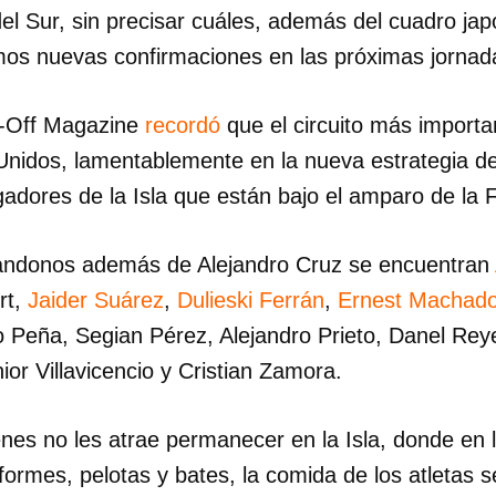
el Sur, sin precisar cuáles, además del cuadro ja
INICIAR SESIÓN
CANCELA
os nuevas confirmaciones en las próximas jornada
y-Off Magazine
recordó
que el circuito más importa
Unidos, lamentablemente en la nueva estrategia d
gadores de la Isla que están bajo el amparo de la 
bandonos además de Alejandro Cruz se encuentran
rt,
Jaider Suárez
,
Dulieski Ferrán
,
Ernest Machad
Peña, Segian Pérez, Alejandro Prieto, Danel Reye
ior Villavicencio y Cristian Zamora.
enes no les atrae permanecer en la Isla, donde en 
niformes, pelotas y bates, la comida de los atletas 