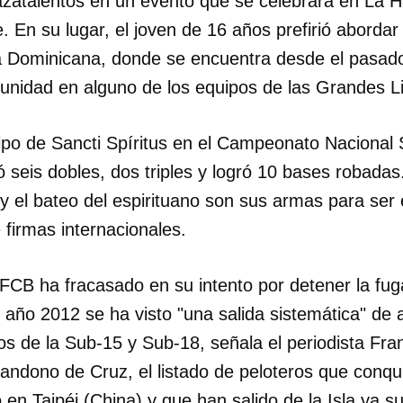
cazatalentos en un evento que se celebrará en La H
. En su lugar, el joven de 16 años prefirió abordar
a Dominicana, donde se encuentra desde el pasa
unidad en alguno de los equipos de las Grandes 
uipo de Sancti Spíritus en el Campeonato Nacional
ó seis dobles, dos triples y logró 10 bases robadas
 y el bateo del espirituano son sus armas para ser e
firmas internacionales.
 FCB ha fracasado en su intento por detener la fu
 año 2012 se ha visto "una salida sistemática" de 
pos de la Sub-15 y Sub-18, señala el periodista Fr
andono de Cruz, el listado de peloteros que conqui
 en Taipéi (China) y que han salido de la Isla ya s