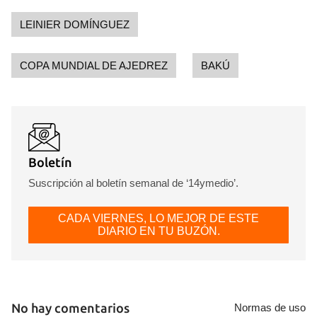
LEINIER DOMÍNGUEZ
COPA MUNDIAL DE AJEDREZ
BAKÚ
Boletín
Suscripción al boletín semanal de ‘14ymedio’.
CADA VIERNES, LO MEJOR DE ESTE
DIARIO EN TU BUZÓN.
Guardar como favorito
Para poder guardar como favorito, primero has de
iniciar sesión con tu cuenta de 14ymedio.
No hay comentarios
Normas de uso