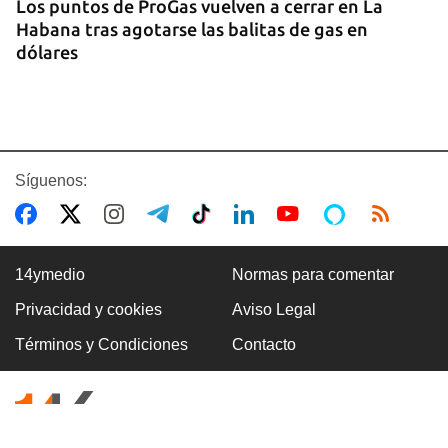
Los puntos de ProGas vuelven a cerrar en La
Habana tras agotarse las balitas de gas en
dólares
Síguenos:
14ymedio
Normas para comentar
Privacidad y cookies
Aviso Legal
MATANZAS
Términos y Condiciones
Contacto
"Estamos viviendo entre desconocidos": la
emigración vacía los barrios de Matanzas