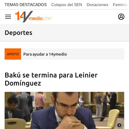
common.go-to-content
TEMAS DESTACADOS
Colapso del SEN
Donaciones
Feminici
Navegación
Deportes
Para ayudar a 14ymedio
APOYO
Bakú se termina para Leinier
Domínguez