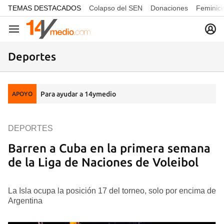
common.go-to-content
TEMAS DESTACADOS
Colapso del SEN
Donaciones
Feminici
Navegación
Deportes
Para ayudar a 14ymedio
APOYO
DEPORTES
Barren a Cuba en la primera semana
de la Liga de Naciones de Voleibol
La Isla ocupa la posición 17 del torneo, solo por encima de
Argentina