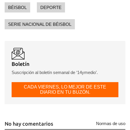
BÉISBOL
DEPORTE
SERIE NACIONAL DE BÉISBOL
Boletín
Suscripción al boletín semanal de ‘14ymedio’.
CADA VIERNES, LO MEJOR DE ESTE
DIARIO EN TU BUZÓN.
Guardar como favorito
Para poder guardar como favorito, primero has de
iniciar sesión con tu cuenta de 14ymedio.
No hay comentarios
Normas de uso