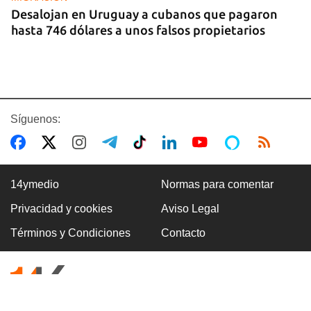
Desalojan en Uruguay a cubanos que pagaron
hasta 746 dólares a unos falsos propietarios
Síguenos:
14ymedio
Normas para comentar
Privacidad y cookies
Aviso Legal
COLOMBIA
Términos y Condiciones
Contacto
Desactivan autobús bomba en carretera cercana
a Cali, donde será investido De la Espriella