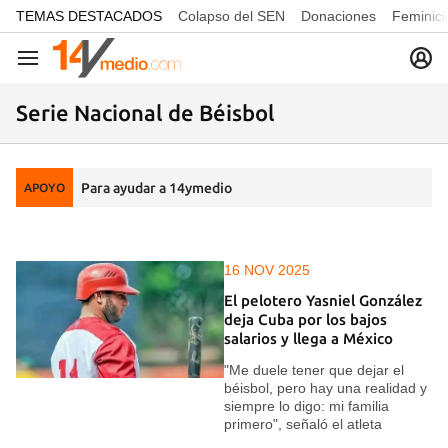
common.go-to-content
TEMAS DESTACADOS
Colapso del SEN
Donaciones
Feminici
Navegación
Serie Nacional de Béisbol
Para ayudar a 14ymedio
APOYO
16 NOV 2025
El pelotero Yasniel González
deja Cuba por los bajos
salarios y llega a México
"Me duele tener que dejar el
béisbol, pero hay una realidad y
siempre lo digo: mi familia
primero", señaló el atleta