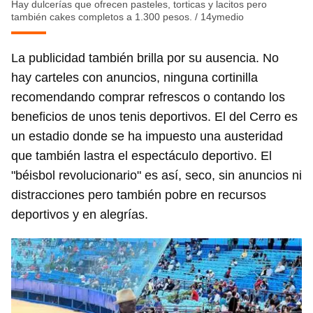
Hay dulcerías que ofrecen pasteles, torticas y lacitos pero
también cakes completos a 1.300 pesos.
/
14ymedio
La publicidad también brilla por su ausencia. No
hay carteles con anuncios, ninguna cortinilla
recomendando comprar refrescos o contando los
beneficios de unos tenis deportivos. El del Cerro es
un estadio donde se ha impuesto una austeridad
Guardar como favorito
que también lastra el espectáculo deportivo. El
Para poder guardar como favorito, primero has de
"béisbol revolucionario" es así, seco, sin anuncios ni
iniciar sesión con tu cuenta de 14ymedio.
distracciones pero también pobre en recursos
deportivos y en alegrías.
INICIAR SESIÓN
CANCELAR