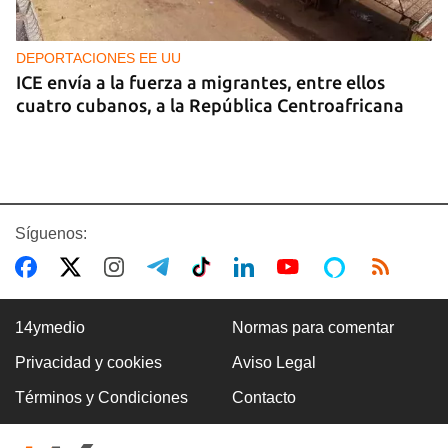
DEPORTACIONES EE UU
ICE envía a la fuerza a migrantes, entre ellos
cuatro cubanos, a la República Centroafricana
Síguenos:
14ymedio
Normas para comentar
Privacidad y cookies
Aviso Legal
GUERRA
Términos y Condiciones
Contacto
Ucrania ataca otro centro logístico del Amazon
ruso, esta vez en los Urales