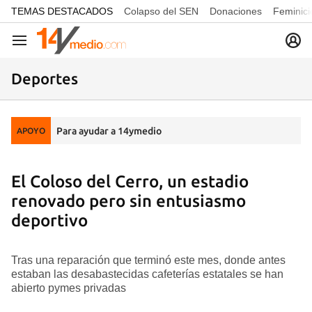
common.go-to-content
TEMAS DESTACADOS
Colapso del SEN
Donaciones
Feminici
Navegación
Deportes
Para ayudar a 14ymedio
APOYO
El Coloso del Cerro, un estadio
renovado pero sin entusiasmo
deportivo
Tras una reparación que terminó este mes, donde antes
estaban las desabastecidas cafeterías estatales se han
abierto pymes privadas