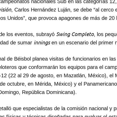
campeonatos nacionales Sub en las categorías 12,
isión
, Carlos Hernández Luján, se debe “al cerco 
os Unidos”, que provoca apagones de más de 20 h
Swing Completo
de los eventos, subrayó
, los pequ
innings
nidad de sumar
en un escenario del primer n
l de Béisbol planea visitas de funcionarios en las
peloteros que conformarán los equipos para el cam
2 (22 al 29 de agosto, en Mazatlán, México), el 
 de octubre, en Mérida, México) y el Panamericano
 Domingo, República Dominicana).
alló que especialistas de la comisión nacional y pr
s físicas y técnicas diseñadas para evaluar el es