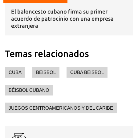
Guardar como favorito
El baloncesto cubano firma su primer
acuerdo de patrocinio con una empresa
Para poder guardar como favorito, primero has de
extranjera
iniciar sesión con tu cuenta de 14ymedio.
INICIAR SESIÓN
CANCELAR
Temas relacionados
CUBA
BÉISBOL
CUBA BÉISBOL
BÉISBOL CUBANO
JUEGOS CENTROAMERICANOS Y DEL CARIBE