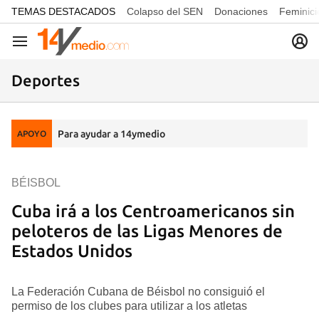
common.go-to-content
TEMAS DESTACADOS
Colapso del SEN
Donaciones
Feminici
Navegación
Deportes
Para ayudar a 14ymedio
APOYO
BÉISBOL
Cuba irá a los Centroamericanos sin
peloteros de las Ligas Menores de
Estados Unidos
La Federación Cubana de Béisbol no consiguió el
permiso de los clubes para utilizar a los atletas