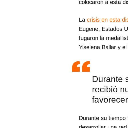
colocaron a esta di
La
crisis en esta di
Eugene, Estados Un
fugaron la medallis
Yiselena Ballar y e
Durante 
recibió n
favorecer
Guar
Durante su tiempo 
Para
cuen
desarrollar una red