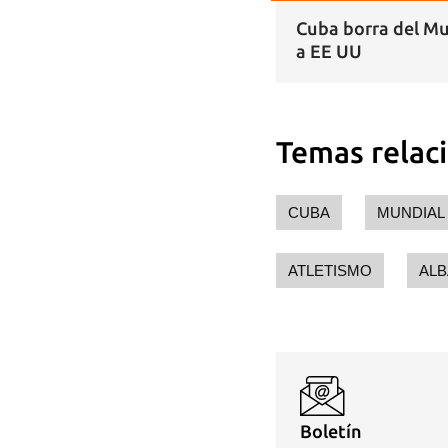
Cuba borra del Mun
a EE UU
Temas relac
CUBA
MUNDIAL
ATLETISMO
ALB
Boletín