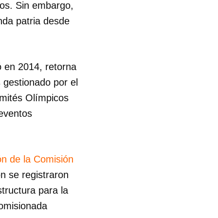
mos. Sin embargo,
nda patria desde
ó en 2014, retorna
 gestionado por el
omités Olímpicos
 eventos
ón de la Comisión
n se registraron
structura para la
comisionada