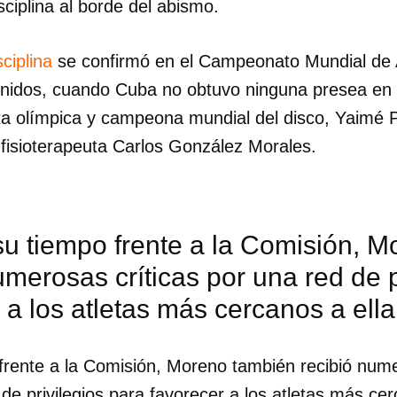
sciplina al borde del abismo.
sciplina
se confirmó en el Campeonato Mundial de 
idos, cuando Cuba no obtuvo ninguna presea en e
ta olímpica y campeona mundial del disco, Yaimé Pé
l fisioterapeuta Carlos González Morales.
su tiempo frente a la Comisión, 
umerosas críticas por una red de p
 a los atletas más cercanos a ella
dar como favorito
frente a la Comisión, Moreno también recibió nume
 poder guardar como favorito, primero has de iniciar sesión con
ta de 14ymedio.
 de privilegios para favorecer a los atletas más cer