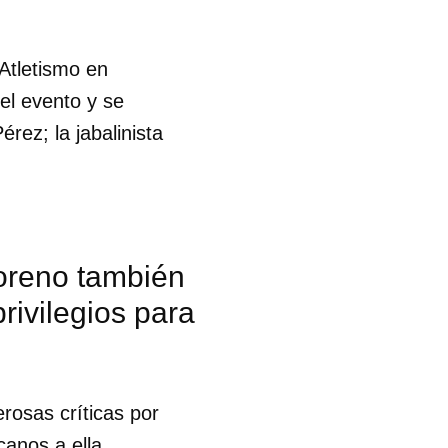
Atletismo en
l evento y se
rez; la jabalinista
Moreno también
rivilegios para
rosas críticas por
 tu
canos a ella,