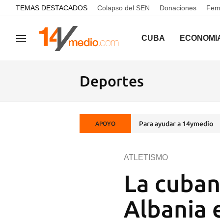
common.go-to-content
TEMAS DESTACADOS
Colapso del SEN
Donaciones
Femi
CUBA
ECONOMÍ
Navegación
Deportes
Para ayudar a 14ymedio
APOYO
ATLETISMO
La cuban
Albania 