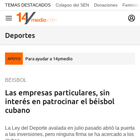
common.go-to-content
TEMAS DESTACADOS
Colapso del SEN
Donaciones
Feminici
Navegación
Deportes
Para ayudar a 14ymedio
APOYO
BÉISBOL
Las empresas particulares, sin
interés en patrocinar el béisbol
cubano
La Ley del Deporte avalada en julio pasado abrió la puerta
a las inversiones, pero ninguna firma se ha acercado a los