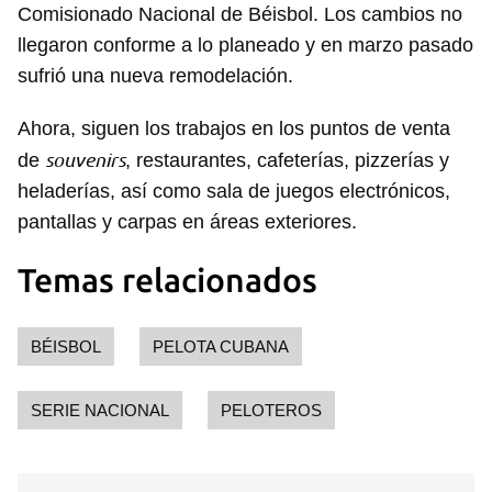
Comisionado Nacional de Béisbol. Los cambios no
llegaron conforme a lo planeado y en marzo pasado
sufrió una nueva remodelación.
Guardar como favorito
Ahora, siguen los trabajos en los puntos de venta
Para poder guardar como favorito, primero has de
souvenirs
de
, restaurantes, cafeterías, pizzerías y
iniciar sesión con tu cuenta de 14ymedio.
heladerías, así como sala de juegos electrónicos,
INICIAR SESIÓN
CANCELAR
pantallas y carpas en áreas exteriores.
Temas relacionados
BÉISBOL
PELOTA CUBANA
SERIE NACIONAL
PELOTEROS