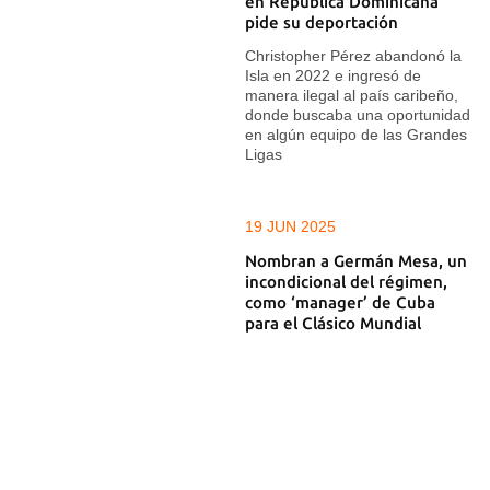
en República Dominicana
pide su deportación
Christopher Pérez abandonó la
Isla en 2022 e ingresó de
manera ilegal al país caribeño,
donde buscaba una oportunidad
en algún equipo de las Grandes
Ligas
19 JUN 2025
Nombran a Germán Mesa, un
incondicional del régimen,
como ‘manager’ de Cuba
para el Clásico Mundial
“Fue elegido por representar la
opción políticamente más
correcta”, dice el periodista
Francys Romero
17 JUN 2025