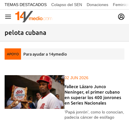
common.go-to-content
TEMAS DESTACADOS
Colapso del SEN
Donaciones
Feminici
Navegación
pelota cubana
Para ayudar a 14ymedio
APOYO
02 JUN 2026
Fallece Lázaro Junco
Nenínger, el primer cubano
en superar los 400 jonrones
en Series Nacionales
‘Papá jonrón’, como lo conocían,
padecía cáncer de esófago