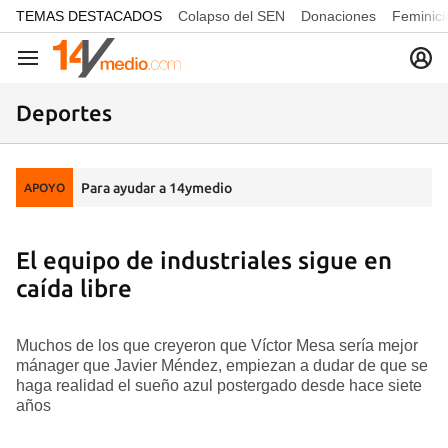
common.go-to-content
TEMAS DESTACADOS
Colapso del SEN
Donaciones
Feminici
Navegación
Deportes
Para ayudar a 14ymedio
APOYO
El equipo de industriales sigue en
caída libre
Muchos de los que creyeron que Víctor Mesa sería mejor
mánager que Javier Méndez, empiezan a dudar de que se
haga realidad el sueño azul postergado desde hace siete
años