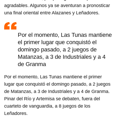
agradables. Algunos ya se aventuran a pronosticar
una final oriental entre Alazanes y Leñadores.
Guardar como favorito
Para poder guardar como favorito, primero has de
iniciar sesión con tu cuenta de 14ymedio.
Por el momento, Las Tunas mantiene
el primer lugar que conquistó el
INICIAR SESIÓN
CANCELAR
domingo pasado, a 2 juegos de
Matanzas, a 3 de Industriales y a 4
de Granma
Por el momento, Las Tunas mantiene el primer
lugar que conquistó el domingo pasado, a 2 juegos
de Matanzas, a 3 de Industriales y a 4 de Granma.
Pinar del Río y Artemisa se debaten, fuera del
cuarteto de vanguardia, a 8 juegos de los
Leñadores.