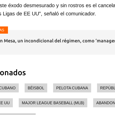
este éxodo desmesurado y sin rostros es el cancel
 Ligas de EE UU”, señaló el comunicador.
AS
Mesa, un incondicional del régimen, como ‘manager’
ionados
 CUBANO
BÉISBOL
PELOTA CUBANA
REPÚBL
EE UU
MAJOR LEAGUE BASEBALL (MLB)
ABANDON