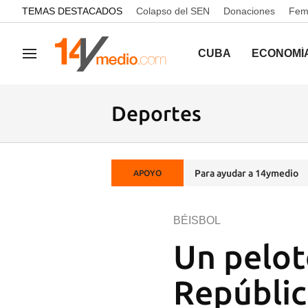
common.go-to-content
TEMAS DESTACADOS
Colapso del SEN
Donaciones
Femi
CUBA
ECONOMÍ
Navegación
Deportes
Para ayudar a 14ymedio
APOYO
BÉISBOL
Un pelot
Repúblic