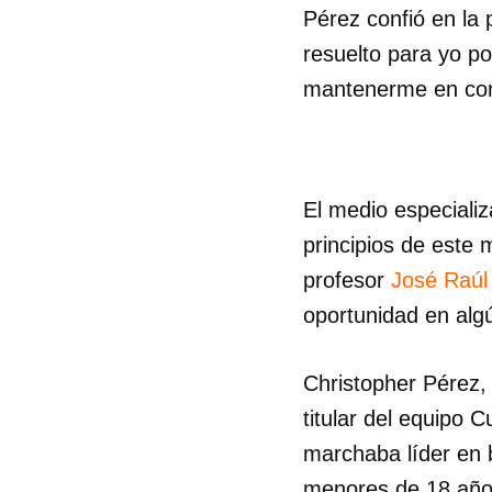
Pérez confió en la 
resuelto para yo po
mantenerme en conta
El medio especiali
principios de este 
profesor
José Raúl
oportunidad en alg
Christopher Pérez, 
titular del equipo
Guar
marchaba líder en 
Para
cuen
menores de 18 añ