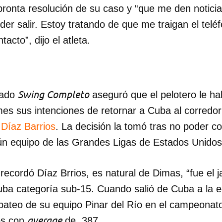
pronta resolución de su caso y “que me den notici
der salir. Estoy tratando de que me traigan el telé
cto”, dijo el atleta.
Swing Completo
zado
aseguró que el pelotero le ha
mes sus intenciones de retornar a Cuba al corredo
 Díaz Barrios
. La decisión la tomó tras no poder c
ún equipo de las Grandes Ligas de Estados Unidos
recordó Díaz Brrios, es natural de Dimas, “fue el 
 Cuba categoría sub-15. Cuando salió de Cuba a la 
dar como favorito
bateo de su equipo Pinar del Río en el campeonato
 poder guardar como favorito, primero has de iniciar sesión con
ta de 14ymedio.
average
os con
de .387.