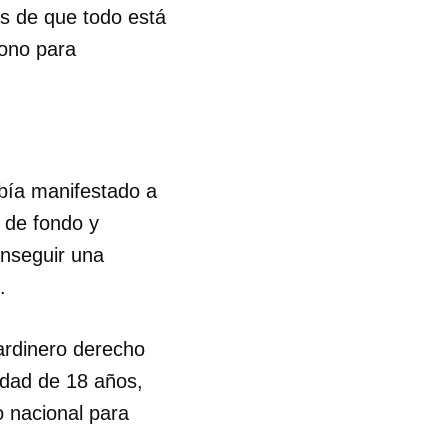
as de que todo está
fono para
bía manifestado a
r de fondo y
onseguir una
.
jardinero derecho
edad de 18 años,
 nacional para
 tu