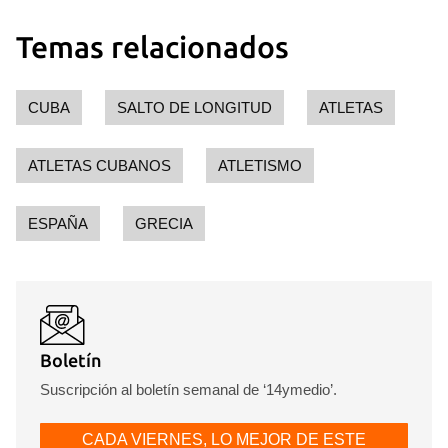
Para poder guardar como favorito, primero has de
Temas relacionados
iniciar sesión con tu cuenta de 14ymedio.
INICIAR SESIÓN
CANCELAR
CUBA
SALTO DE LONGITUD
ATLETAS
ATLETAS CUBANOS
ATLETISMO
ESPAÑA
GRECIA
Boletín
Suscripción al boletín semanal de ‘14ymedio’.
CADA VIERNES, LO MEJOR DE ESTE