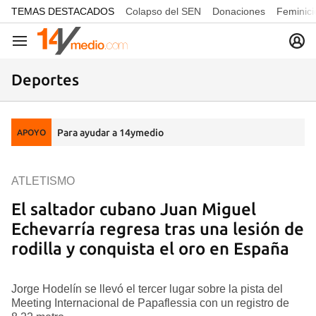
common.go-to-content
TEMAS DESTACADOS
Colapso del SEN
Donaciones
Feminici
Navegación
Deportes
Para ayudar a 14ymedio
APOYO
ATLETISMO
El saltador cubano Juan Miguel
Echevarría regresa tras una lesión de
rodilla y conquista el oro en España
Jorge Hodelín se llevó el tercer lugar sobre la pista del
Meeting Internacional de Papaflessia con un registro de