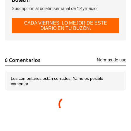
Suscripción al boletín semanal de ‘14ymedio’.
Guardar como favorito
CADA VIERNES, LO MEJOR DE ESTE
DIARIO EN TU BUZÓN.
Para poder guardar como favorito, primero has de
iniciar sesión con tu cuenta de 14ymedio.
INICIAR SESIÓN
CANCELAR
6 Comentarios
Normas de uso
Los comentarios están cerrados. Ya no es posible
comentar