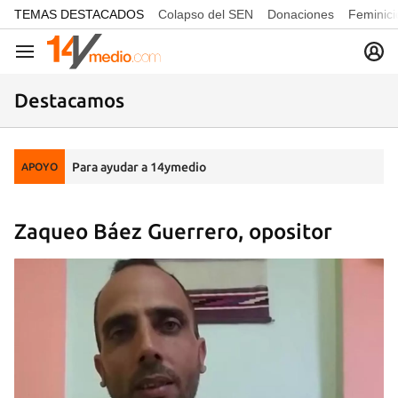
common.go-to-content
TEMAS DESTACADOS
Colapso del SEN
Donaciones
Feminici
Navegación
Destacamos
Para ayudar a 14ymedio
APOYO
Zaqueo Báez Guerrero, opositor