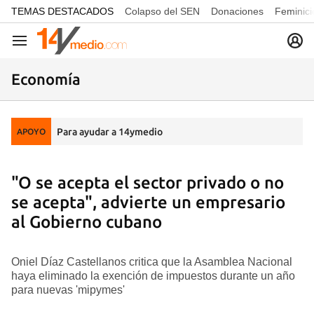
common.go-to-content
TEMAS DESTACADOS
Colapso del SEN
Donaciones
Feminici
Navegación
Economía
Para ayudar a 14ymedio
APOYO
"O se acepta el sector privado o no
se acepta", advierte un empresario
al Gobierno cubano
Oniel Díaz Castellanos critica que la Asamblea Nacional
haya eliminado la exención de impuestos durante un año
para nuevas 'mipymes'