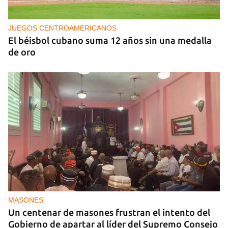
Los economistas calculan que Cuba tardará tres
años en completar una "estabilización de
emergencia"
JUEGOS CENTROAMERICANOS
El béisbol cubano suma 12 años sin una medalla
de oro
MASONES
Un centenar de masones frustran el intento del
Gobierno de apartar al líder del Supremo Consejo