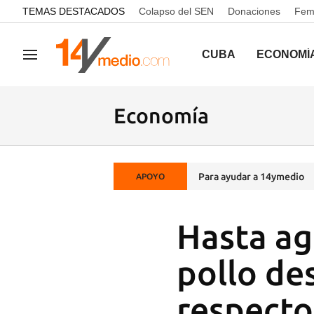
common.go-to-content
TEMAS DESTACADOS
Colapso del SEN
Donaciones
Femi
CUBA
ECONOMÍ
Navegación
Economía
Para ayudar a 14ymedio
APOYO
Hasta ag
pollo de
respecto