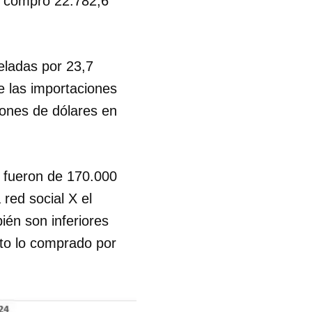
la compró 22.782,6
eladas por 23,7
e las importaciones
lones de dólares en
e fueron de 170.000
red social X el
ién son inferiores
nto lo comprado por