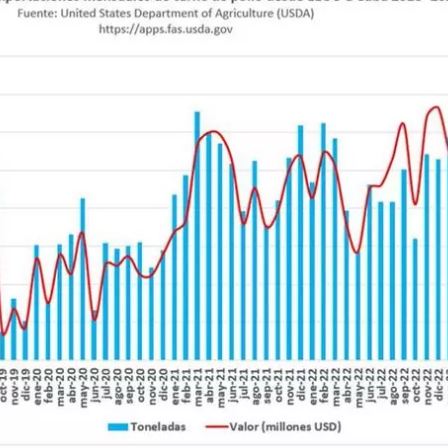
dar como favorito
 poder guardar como favorito, primero has de iniciar sesión con
ta de 14ymedio.