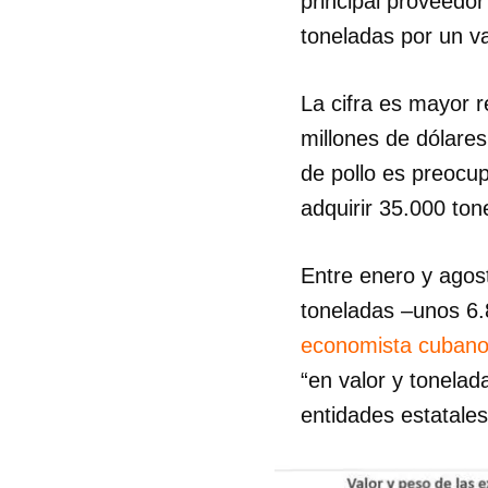
principal proveedor
toneladas por un va
La cifra es mayor 
millones de dólare
de pollo es preocu
adquirir 35.000 ton
Entre enero y agos
toneladas –unos 6.
economista cubano
“en valor y tonelad
entidades estatale