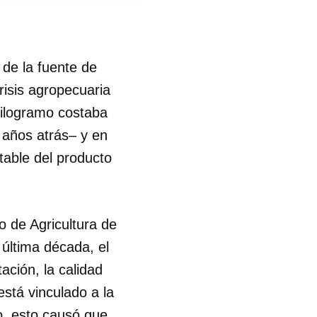
R
 de la fuente de
isis agropecuaria
 kilogramo costaba
 años atrás– y en
table del producto
o de Agricultura de
 última década, el
ación, la calidad
está vinculado a la
o, esto causó que