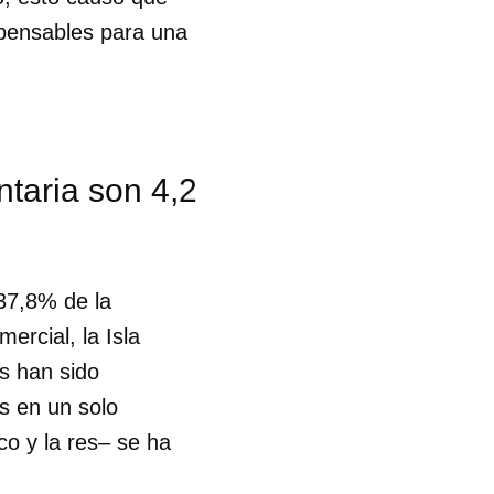
spensables para una
taria son 4,2
 37,8% de la
ercial, la Isla
es han sido
s en un solo
rco y la res– se ha