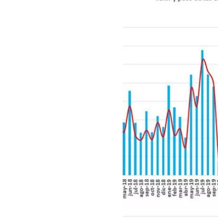
Guar
Para
cuen