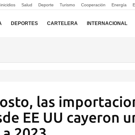
nicidios
Salud
Deporte
Turismo
Cooperación
Energía
A
DEPORTES
CARTELERA
INTERNACIONAL
osto, las importacio
sde EE UU cayeron 
 a 2023