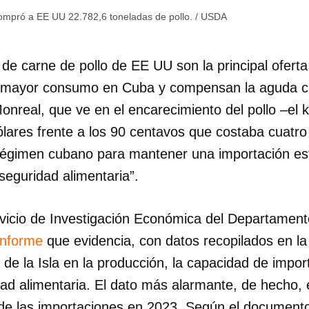
ompró a EE UU 22.782,6 toneladas de pollo.
/
USDA
INICIAR SESIÓN
CANCELA
de carne de pollo de EE UU son la principal oferta
e mayor consumo en Cuba y compensan la aguda cr
Monreal, que ve en el encarecimiento del pollo –el
ólares frente a los 90 centavos que costaba cuatro
 régimen cubano para mantener una importación es
seguridad alimentaria”.
rvicio de Investigación Económica del Departament
informe
que evidencia, con datos recopilados en la
 de la Isla en la producción, la capacidad de import
dad alimentaria. El dato más alarmante, de hecho, 
 de las importaciones en 2023. Según el document