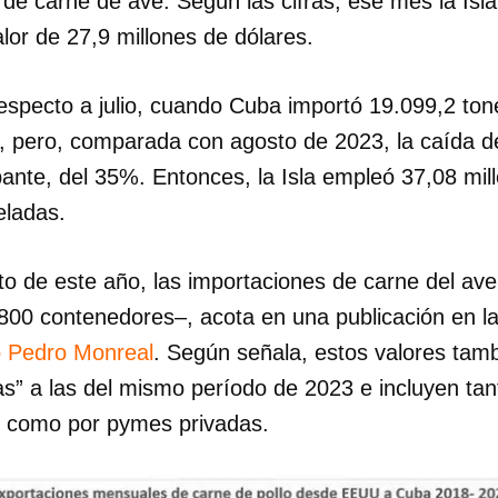
 de carne de ave. Según las cifras, ese mes la Is
lor de 27,9 millones de dólares.
respecto a julio, cuando Cuba importó 19.099,2 ton
s, pero, comparada con agosto de 2023, la caída d
pante, del 35%. Entonces, la Isla empleó 37,08 mil
eladas.
to de este año, las importaciones de carne del av
800 contenedores–, acota en una publicación en la 
 Pedro Monreal
. Según señala, estos valores tamb
as” a las del mismo período de 2023 e incluyen ta
s como por pymes privadas.