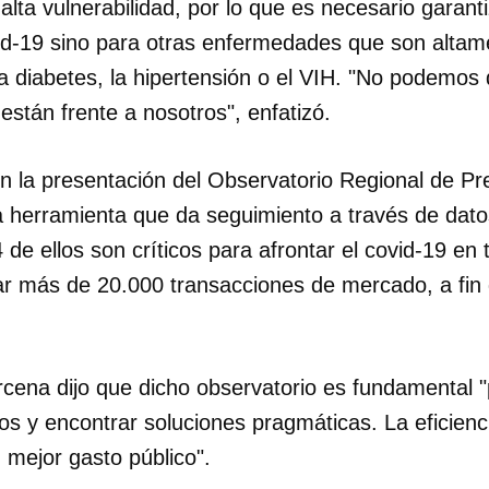
alta vulnerabilidad, por lo que es necesario garan
vid-19 sino para otras enfermedades que son altam
INICIAR SESIÓN
CANCELA
a diabetes, la hipertensión o el VIH. "No podemos
stán frente a nosotros", enfatizó.
n la presentación del Observatorio Regional de Pr
herramienta que da seguimiento a través de dato
e ellos son críticos para afrontar el covid-19 en t
r más de 20.000 transacciones de mercado, a fin
rcena dijo que dicho observatorio es fundamental 
tos y encontrar soluciones pragmáticas. La eficien
 mejor gasto público".