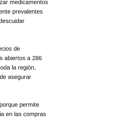
tizar medicamentos
ente prevalentes
R
 descuidar
ecios de
s abiertos a 286
oda la región,
 de asegurar
"porque permite
cia en las compras