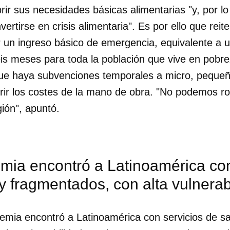
ir sus necesidades básicas alimentarias "y, por lo t
ertirse en crisis alimentaria". Es por ello que reit
 un ingreso básico de emergencia, equivalente a u
is meses para toda la población que vive en pobr
que haya subvenciones temporales a micro, peque
ir los costes de la mano de obra. "No podemos r
gión", apuntó.
mia encontró a Latinoamérica con
 fragmentados, con alta vulnerab
dar como favorito
 poder guardar como favorito, primero has de iniciar sesión con
emia encontró a Latinoamérica con servicios de s
ta de 14ymedio.