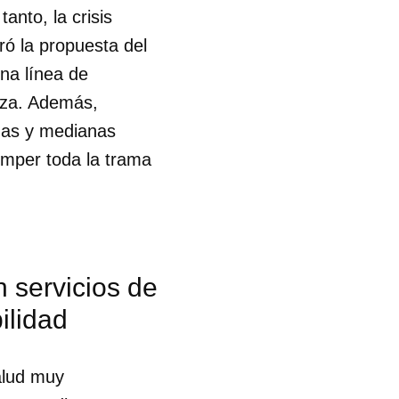
anto, la crisis
eró la propuesta del
na línea de
eza. Además,
ñas y medianas
omper toda la trama
 servicios de
ilidad
 tu
alud muy