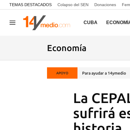
common.go-to-content
TEMAS DESTACADOS
Colapso del SEN
Donaciones
Femi
CUBA
ECONOMÍ
Navegación
Economía
Para ayudar a 14ymedio
APOYO
La CEPAL
sufrirá e
historia