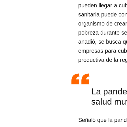
pueden llegar a cubr
sanitaria puede conv
organismo de crear
pobreza durante se
añadió, se busca 
empresas para cubr
productiva de la re
La pande
salud muy
Guar
Para
Señaló que la pand
cuen