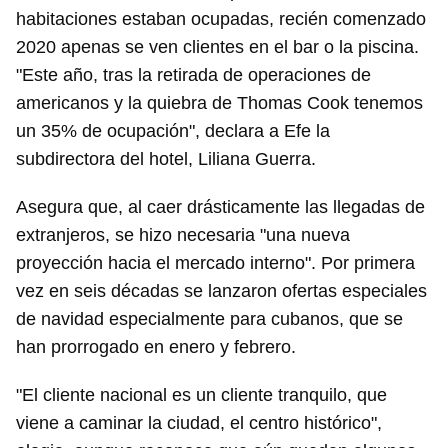
habitaciones estaban ocupadas, recién comenzado
Guardar como favorito
2020 apenas se ven clientes en el bar o la piscina.
Para poder guardar como favorito, primero has de
"Este año, tras la retirada de operaciones de
iniciar sesión con tu cuenta de 14ymedio.
americanos y la quiebra de Thomas Cook tenemos
INICIAR SESIÓN
CANCELAR
un 35% de ocupación", declara a Efe la
subdirectora del hotel, Liliana Guerra.
Asegura que, al caer drásticamente las llegadas de
extranjeros, se hizo necesaria "una nueva
proyección hacia el mercado interno". Por primera
vez en seis décadas se lanzaron ofertas especiales
de navidad especialmente para cubanos, que se
han prorrogado en enero y febrero.
"El cliente nacional es un cliente tranquilo, que
viene a caminar la ciudad, el centro histórico",