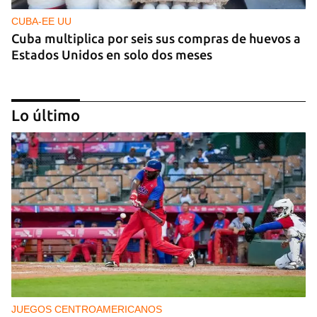
CUBA-EE UU
Cuba multiplica por seis sus compras de huevos a
Estados Unidos en solo dos meses
Lo último
ECONOMÍA
Los economistas calculan que Cuba tardará tres
años en completar una "estabilización de
emergencia"
JUEGOS CENTROAMERICANOS