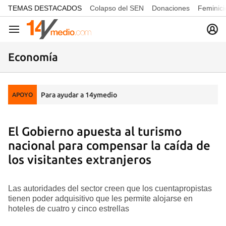
common.go-to-content
TEMAS DESTACADOS
Colapso del SEN
Donaciones
Feminici
Navegación
Economía
Para ayudar a 14ymedio
APOYO
El Gobierno apuesta al turismo
nacional para compensar la caída de
los visitantes extranjeros
Las autoridades del sector creen que los cuentapropistas
tienen poder adquisitivo que les permite alojarse en
hoteles de cuatro y cinco estrellas