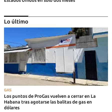
Lo último
ECONOMÍA
Los economistas calculan que Cuba tardará tres
años en completar una "estabilización de
emergencia"
GAS
Los puntos de ProGas vuelven a cerrar en La
Habana tras agotarse las balitas de gas en
dólares