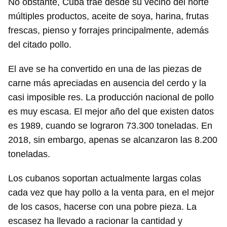
No obstante, Cuba trae desde su vecino del norte
múltiples productos, aceite de soya, harina, frutas
frescas, pienso y forrajes principalmente, además
del citado pollo.
El ave se ha convertido en una de las piezas de
carne más apreciadas en ausencia del cerdo y la
casi imposible res. La producción nacional de pollo
es muy escasa. El mejor año del que existen datos
Guardar como favorito
es 1989, cuando se lograron 73.300 toneladas. En
Para poder guardar como favorito, primero has de
2018, sin embargo, apenas se alcanzaron las 8.200
iniciar sesión con tu cuenta de 14ymedio.
toneladas.
INICIAR SESIÓN
CANCELAR
Los cubanos soportan actualmente largas colas
cada vez que hay pollo a la venta para, en el mejor
de los casos, hacerse con una pobre pieza. La
escasez ha llevado a racionar la cantidad y