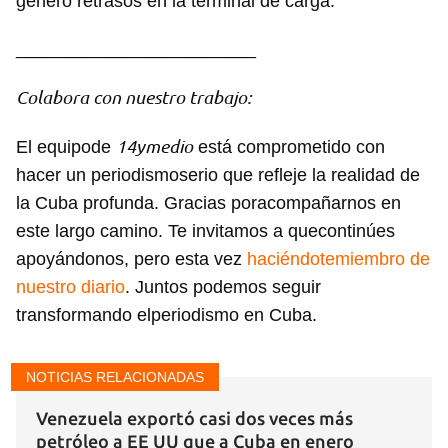
generó retrasos en la terminal de carga.
________________________
Colabora con nuestro trabajo:
14ymedio
El equipode
está comprometido con
hacer un periodismoserio que refleje la realidad de
la Cuba profunda. Gracias poracompañarnos en
este largo camino. Te invitamos a quecontinúes
apoyándonos, pero esta vez
haciéndotemiembro de
nuestro diario
. Juntos podemos seguir
transformando elperiodismo en Cuba.
Guardar como favorito
Para poder guardar como favorito, primero has de
iniciar sesión con tu cuenta de 14ymedio.
NOTICIAS RELACIONADAS
Venezuela exportó casi dos veces más
INICIAR SESIÓN
CANCELAR
petróleo a EE UU que a Cuba en enero