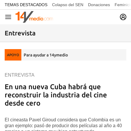
common.go-to-content
TEMAS DESTACADOS
Colapso del SEN
Donaciones
Feminici
Navegación
Entrevista
Para ayudar a 14ymedio
APOYO
ENTREVISTA
En una nueva Cuba habrá que
reconstruir la industria del cine
desde cero
El cineasta Pavel Giroud considera que Colombia es un
gran ejemplo: pasó de producir dos películas al año a 40