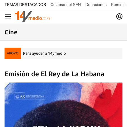
common.go-to-content
TEMAS DESTACADOS
Colapso del SEN
Donaciones
Feminici
Navegación
Cine
Para ayudar a 14ymedio
APOYO
Emisión de El Rey de La Habana