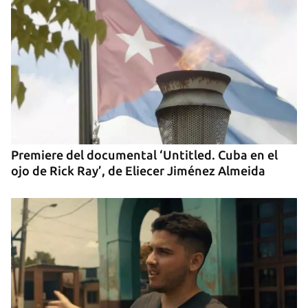
Guardar como favorito
Premiere del documental ‘Untitled. Cuba en el
ojo de Rick Ray’, de Eliecer Jiménez Almeida
Para poder guardar como favorito, primero has de
iniciar sesión con tu cuenta de 14ymedio.
INICIAR SESIÓN
CANCELAR