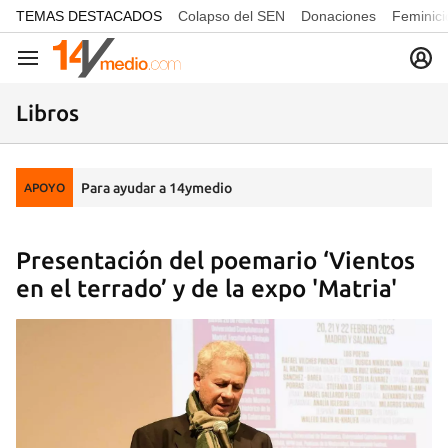
common.go-to-content
TEMAS DESTACADOS
Colapso del SEN
Donaciones
Feminici
Navegación
Libros
Para ayudar a 14ymedio
APOYO
Presentación del poemario ‘Vientos
en el terrado’ y de la expo 'Matria'