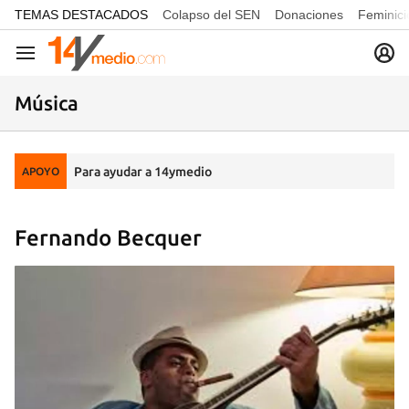
common.go-to-content
TEMAS DESTACADOS
Colapso del SEN
Donaciones
Feminici
Navegación
Música
Para ayudar a 14ymedio
APOYO
Fernando Becquer