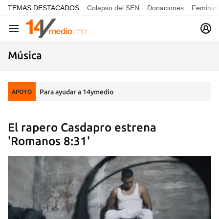
common.go-to-content
TEMAS DESTACADOS
Colapso del SEN
Donaciones
Feminici
Navegación
Música
Para ayudar a 14ymedio
APOYO
El rapero Casdapro estrena
'Romanos 8:31'