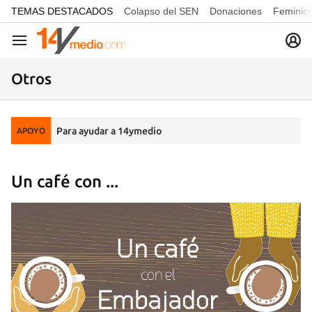
common.go-to-content
TEMAS DESTACADOS
Colapso del SEN
Donaciones
Feminici
Navegación
Otros
Para ayudar a 14ymedio
APOYO
Un café con ...