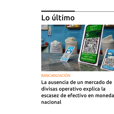
Lo último
Temporada teatral con ‘Si esto
una tragedia yo soy una bicicle
BANCARIZACIÓN
La ausencia de un mercado de
divisas operativo explica la
escasez de efectivo en moned
nacional