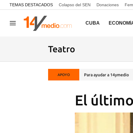
common.go-to-content
TEMAS DESTACADOS
Colapso del SEN
Donaciones
Femi
CUBA
ECONOMÍ
Navegación
Teatro
Para ayudar a 14ymedio
APOYO
El últim