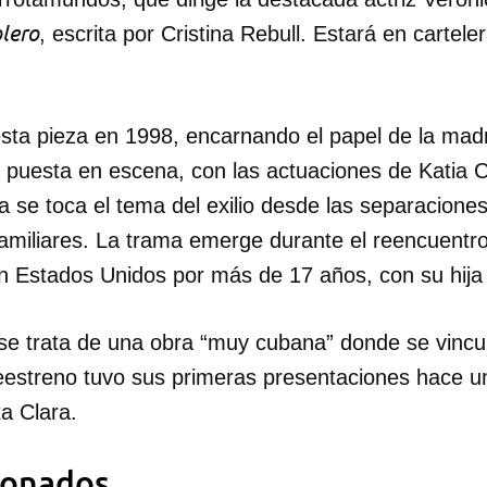
olero
, escrita por Cristina Rebull. Estará en carteler
sta pieza en 1998, encarnando el papel de la madr
 y puesta en escena, con las actuaciones de Katia 
za se toca el tema del exilio desde las separacione
amiliares. La trama emerge durante el reencuentro 
en Estados Unidos por más de 17 años, con su hija 
se trata de una obra “muy cubana” donde se vincul
dar como favorito
estreno tuvo sus primeras presentaciones hace 
a Clara.
 poder guardar como favorito, primero has de iniciar sesión con
ta de 14ymedio.
ionados