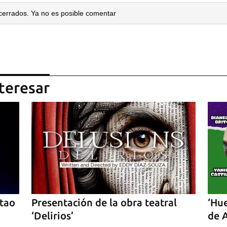
cerrados. Ya no es posible comentar
teresar
ntao
Presentación de la obra teatral
‘Hue
‘Delirios’
de 