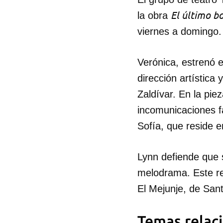
El último b
la obra
viernes a domingo.
Verónica, estrenó e
dirección artística
Zaldívar. En la pie
incomunicaciones f
Sofía, que reside 
Lynn defiende que 
Guar
melodrama. Este re
El Mejunje, de Sant
Para
cuen
Temas relac