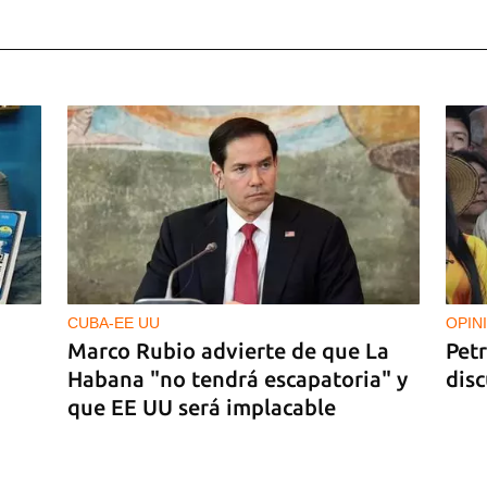
 es
ta’
CUBA-EE UU
OPIN
Marco Rubio advierte de que La
Pet
Habana "no tendrá escapatoria" y
dis
a
que EE UU será implacable