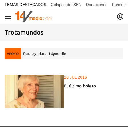
common.go-to-content
TEMAS DESTACADOS
Colapso del SEN
Donaciones
Feminici
Navegación
Trotamundos
Para ayudar a 14ymedio
APOYO
26 JUL 2016
El último bolero