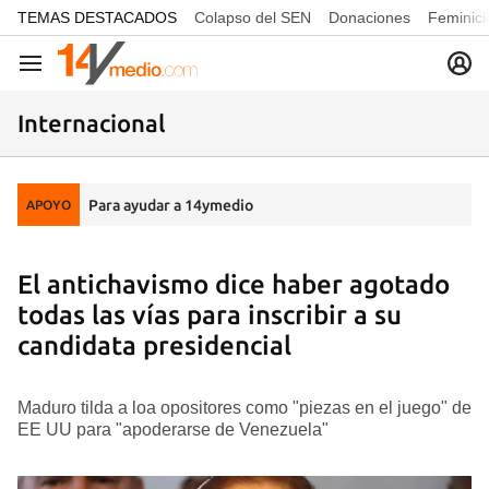
common.go-to-content
TEMAS DESTACADOS
Colapso del SEN
Donaciones
Feminici
Navegación
Internacional
Para ayudar a 14ymedio
APOYO
El antichavismo dice haber agotado
todas las vías para inscribir a su
candidata presidencial
Maduro tilda a loa opositores como "piezas en el juego" de
EE UU para "apoderarse de Venezuela"