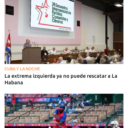
NICARAGUA
EE UU propone a la OEA convocar a los
cancilleres para "tomar medidas" contra las
decisiones de Ortega
CUBA Y LA NOCHE
La extrema izquierda ya no puede rescatar a La
Habana