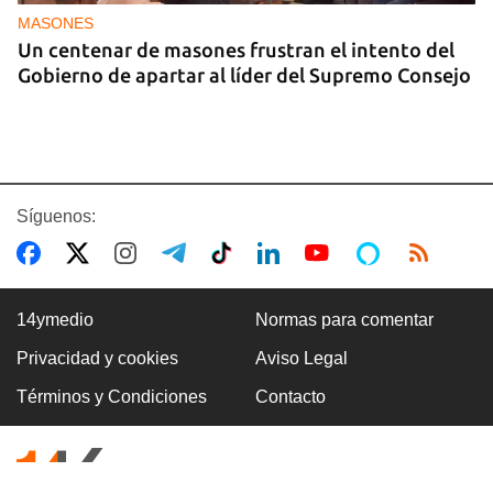
MASONES
Un centenar de masones frustran el intento del
Gobierno de apartar al líder del Supremo Consejo
Síguenos:
14ymedio
Normas para comentar
Privacidad y cookies
Aviso Legal
REPRESIÓN
Términos y Condiciones
Contacto
Los creadores de El4tico cumplen seis meses
presos sin fecha de juicio