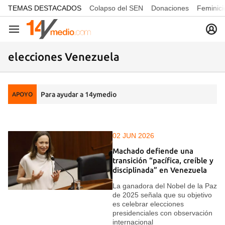
common.go-to-content
TEMAS DESTACADOS
Colapso del SEN
Donaciones
Feminici
Navegación
elecciones Venezuela
Para ayudar a 14ymedio
APOYO
02 JUN 2026
Machado defiende una
transición “pacífica, creíble y
disciplinada” en Venezuela
La ganadora del Nobel de la Paz
de 2025 señala que su objetivo
es celebrar elecciones
presidenciales con observación
internacional