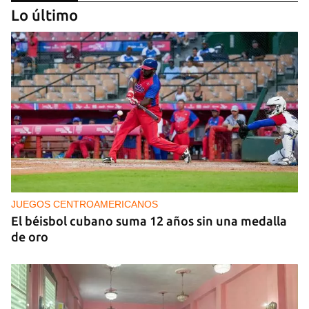
Lo último
NICARAGUA
EE UU propone a la OEA convocar a los
cancilleres para "tomar medidas" contra las
decisiones de Ortega
JUEGOS CENTROAMERICANOS
El béisbol cubano suma 12 años sin una medalla
de oro