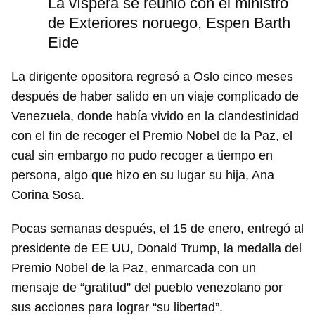
La víspera se reunió con el ministro
de Exteriores noruego, Espen Barth
Eide
La dirigente opositora regresó a Oslo cinco meses
después de haber salido en un viaje complicado de
Venezuela, donde había vivido en la clandestinidad
Guardar como favorito
con el fin de recoger el Premio Nobel de la Paz, el
Para poder guardar como favorito, primero has de
cual sin embargo no pudo recoger a tiempo en
iniciar sesión con tu cuenta de 14ymedio.
persona, algo que hizo en su lugar su hija, Ana
Corina Sosa.
INICIAR SESIÓN
CANCELAR
Pocas semanas después, el 15 de enero, entregó al
presidente de EE UU, Donald Trump, la medalla del
Premio Nobel de la Paz, enmarcada con un
mensaje de “gratitud” del pueblo venezolano por
sus acciones para lograr “su libertad”.