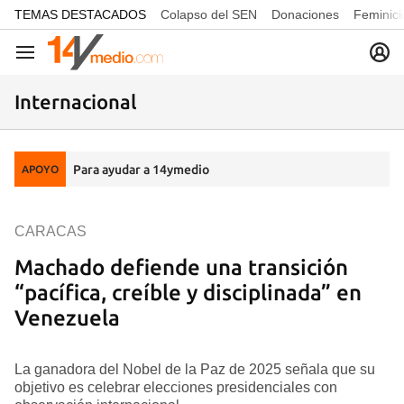
common.go-to-content
TEMAS DESTACADOS
Colapso del SEN
Donaciones
Feminici
Navegación
Internacional
Para ayudar a 14ymedio
APOYO
CARACAS
Machado defiende una transición
“pacífica, creíble y disciplinada” en
Venezuela
La ganadora del Nobel de la Paz de 2025 señala que su
objetivo es celebrar elecciones presidenciales con