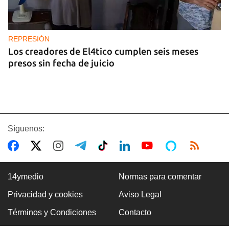
REPRESIÓN
Los creadores de El4tico cumplen seis meses
presos sin fecha de juicio
Síguenos:
14ymedio
Normas para comentar
Privacidad y cookies
Aviso Legal
BANCARIZACIÓN
Términos y Condiciones
Contacto
La ausencia de un mercado de divisas operativo