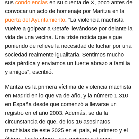
sus
condolencias
en su cuenta de X, poco antes de
convocar un acto de homenaje por Maritza en la
puerta del Ayuntamiento
. “La violencia machista
vuelve a golpear a Getafe llevándose por delante la
vida de una vecina. Una triste noticia que sigue
poniendo de relieve la necesidad de luchar por una
sociedad realmente igualitaria. Sentimos mucho
esta pérdida y enviamos un fuerte abrazo a familia
Guardar como favorito
y amigos”, escribió.
Para poder guardar como favorito, primero has de
iniciar sesión con tu cuenta de 14ymedio.
Maritza es la primera víctima de violencia machista
en Madrid en lo que va de año, y la número 1.310
INICIAR SESIÓN
CANCELAR
en España desde que comenzó a llevarse un
registro en el año 2003. Además, se da la
circunstancia de que, de los 16 asesinatos
machistas de este 2025 en el país, el primero y el