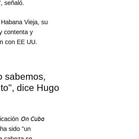
, señaló.
 Habana Vieja, su
y contenta y
ón con EE UU.
No sabemos,
to", dice Hugo
On Cuba
licación
 ha sido "un
la cabeza se