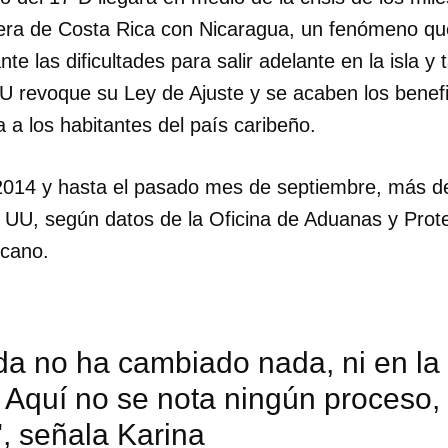
tera de Costa Rica con Nicaragua, un fenómeno que
te las dificultades para salir adelante en la isla y 
 revoque su Ley de Ajuste y se acaben los benefi
 a los habitantes del país caribeño.
2014 y hasta el pasado mes de septiembre, más d
UU, según datos de la Oficina de Aduanas y Prot
icano.
da no ha cambiado nada, ni en la 
dar como favorito
 Aquí no se nota ningún proceso,
 poder guardar como favorito, primero has de iniciar sesión con
", señala Karina
ta de 14ymedio.