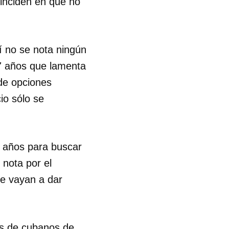
oinciden en que no
í no se nota ningún
37 años que lamenta
 de opciones
cio sólo se
o años para buscar
 nota por el
e vayan a dar
les de cubanos de