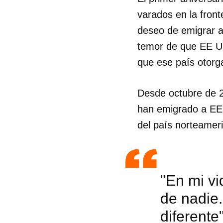
varados en la fron
deseo de emigrar an
temor de que EE UU
que ese país otorga
Desde octubre de 
han emigrado a EE 
del país norteamer
"En mi vi
Guar
de nadie.
Para
diferente
cuen