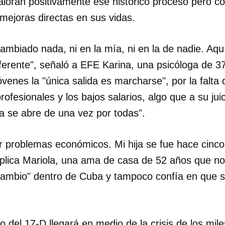
aloran positivamente ese histórico proceso pero c
mejoras directas en sus vidas.
ambiado nada, ni en la mía, ni en la de nadie. Aqu
iferente", señaló a EFE Karina, una psicóloga de 
enes la "única salida es marcharse", por la falta
rofesionales y los bajos salarios, algo que a su jui
a se abre de una vez por todas".
 problemas económicos. Mi hija se fue hace cinc
xplica Mariola, una ama de casa de 52 años que no
ambio" dentro de Cuba y tampoco confía en que s
io del 17-D llegará en medio de la crisis de los mi