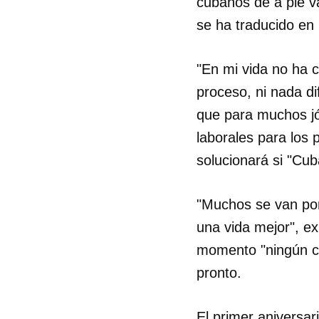
cubanos de a pie v
se ha traducido en 
"En mi vida no ha c
proceso, ni nada d
que para muchos jóv
laborales para los p
solucionará si "Cub
"Muchos se van por
una vida mejor", e
momento "ningún c
pronto.
El primer aniversar