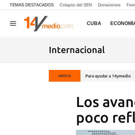
common.go-to-content
TEMAS DESTACADOS
Colapso del SEN
Donaciones
Femi
CUBA
ECONOMÍ
Navegación
Internacional
Para ayudar a 14ymedio
APOYO
Los avan
poco ref