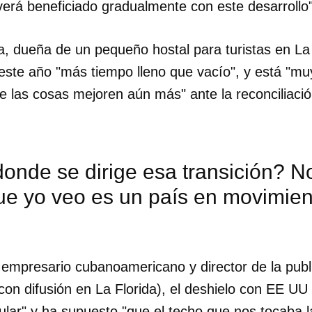
erá beneficiado gradualmente con este desarrollo"
a, dueña de un pequeño hostal para turistas en La
este año "más tiempo lleno que vacío", y está "mu
 las cosas mejoren aún más" ante la reconciliaci
donde se dirige esa transición? 
ue yo veo es un país en movimien
empresario cubanoamericano y director de la pub
 con difusión en La Florida), el deshielo con EE UU
ar" y ha supuesto "que el techo que nos tocaba 