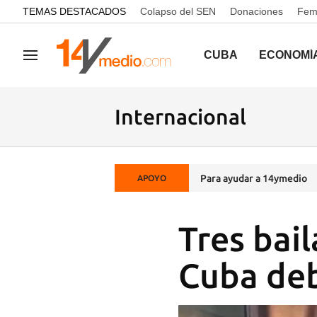
common.go-to-content
TEMAS DESTACADOS
Colapso del SEN
Donaciones
Femi
CUBA
ECONOMÍ
Navegación
Internacional
Para ayudar a 14ymedio
APOYO
Tres bai
Cuba deb