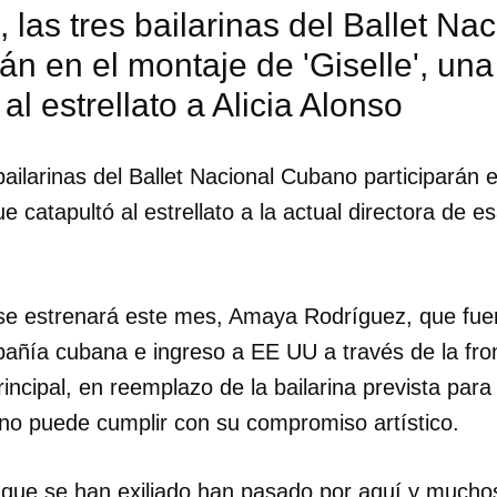
 las tres bailarinas del Ballet N
rán en el montaje de 'Giselle', un
al estrellato a Alicia Alonso
bailarinas del Ballet Nacional Cubano participarán 
e catapultó al estrellato a la actual directora de e
se estrenará este mes, Amaya Rodríguez, que fuer
mpañía cubana e ingreso a EE UU a través de la fro
principal, en reemplazo de la bailarina prevista par
 no puede cumplir con su compromiso artístico.
dar como favorito
 poder guardar como favorito, primero has de iniciar sesión con
ta de 14ymedio.
 que se han exiliado han pasado por aquí y muchos