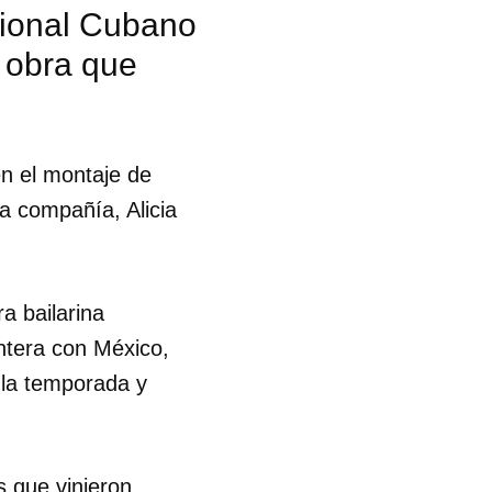
acional Cubano
a obra que
en el montaje de
sa compañía, Alicia
a bailarina
ntera con México,
a la temporada y
 tu
 que vinieron