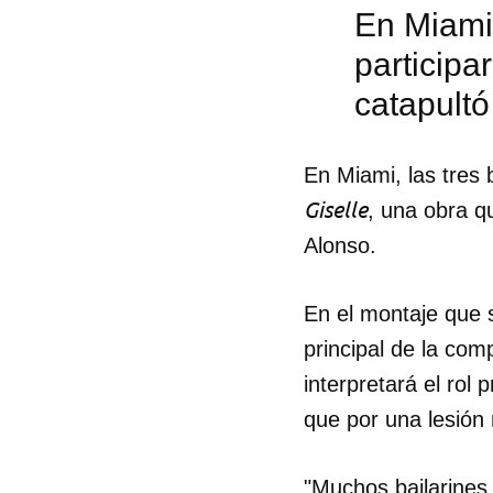
En Miami,
participa
catapultó 
En Miami, las tres 
Giselle
, una obra qu
Alonso.
En el montaje que 
principal de la co
interpretará el rol 
que por una lesión
Guar
Para
cuen
"Muchos bailarines