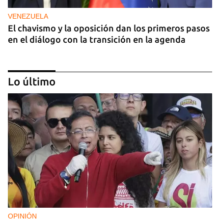
VENEZUELA
El chavismo y la oposición dan los primeros pasos
en el diálogo con la transición en la agenda
Lo último
NICARAGUA
EE UU propone a la OEA convocar a los
cancilleres para "tomar medidas" contra las
decisiones de Ortega
OPINIÓN