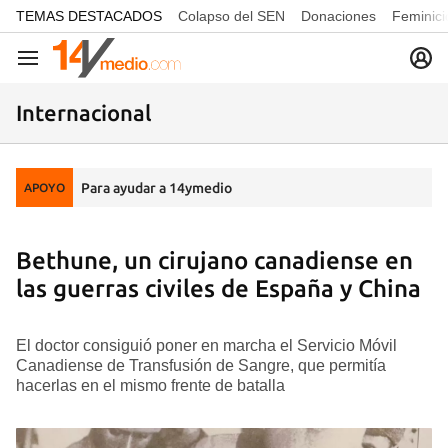
common.go-to-content
TEMAS DESTACADOS
Colapso del SEN
Donaciones
Feminici
Navegación
Internacional
Para ayudar a 14ymedio
APOYO
Bethune, un cirujano canadiense en
las guerras civiles de España y China
El doctor consiguió poner en marcha el Servicio Móvil
Canadiense de Transfusión de Sangre, que permitía
hacerlas en el mismo frente de batalla