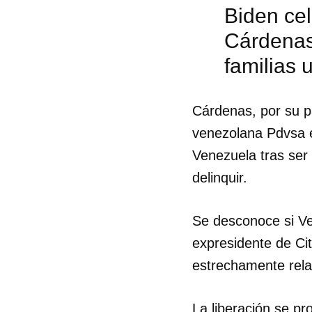
Biden cel
Cárdenas
familias 
Cárdenas, por su par
venezolana Pdvsa 
Venezuela tras ser 
delinquir.
Se desconoce si Ven
expresidente de Ci
estrechamente rela
Guar
Para
cuen
La liberación se pr