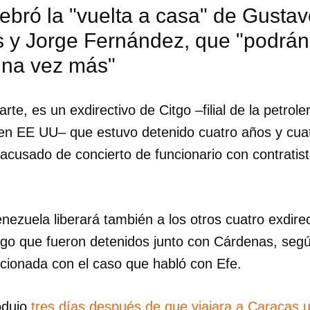
ebró la "vuelta a casa" de Gustav
 y Jorge Fernández, que "podrán
una vez más"
te, es un exdirectivo de Citgo –filial de la petrole
en EE UU– que estuvo detenido cuatro años y cua
acusado de concierto de funcionario con contratis
ezuela liberará también a los otros cuatro exdirec
tgo que fueron detenidos junto con Cárdenas, seg
cionada con el caso que habló con Efe.
dar como favorito
 poder guardar como favorito, primero has de iniciar sesión con
ta de 14ymedio.
odujo
tres días después de que viajara a Caracas 