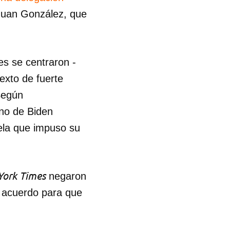
Juan González, que
R
es se centraron -
exto de fuerte
 Según
rno de Biden
uela que impuso su
York Times
negaron
n acuerdo para que