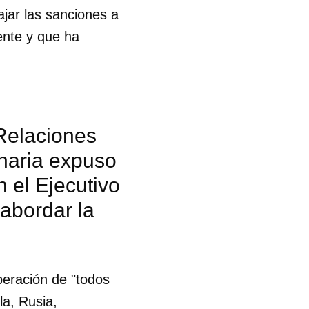
jar las sanciones a
ente y que ha
Relaciones
onaria expuso
n el Ejecutivo
abordar la
beración de "todos
a, Rusia,