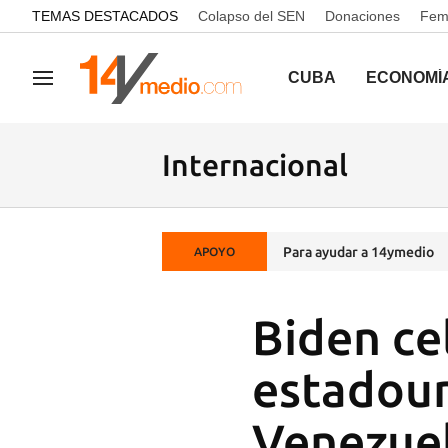
common.go-to-content
TEMAS DESTACADOS
Colapso del SEN
Donaciones
Femi
CUBA
ECONOMÍ
Navegación
Internacional
Para ayudar a 14ymedio
APOYO
Biden ce
estadoun
Venezue