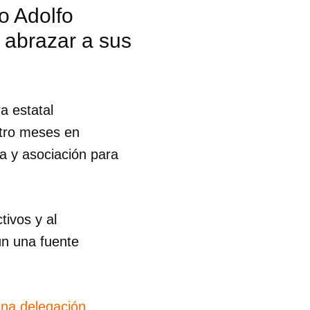
o Adolfo
 abrazar a sus
ra estatal
tro meses en
ta y asociación para
tivos y al
ún una fuente
 tu
una delegación