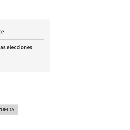
te
as elecciones
VUELTA