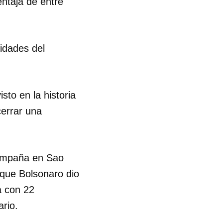
entaja de entre
lidades del
to en la historia
cerrar una
campaña en Sao
que Bolsonaro dio
a con 22
ario.