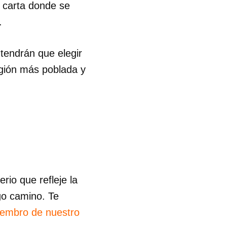
a carta donde se
.
tendrán que elegir
egión más poblada y
io que refleje la
go camino. Te
iembro de nuestro