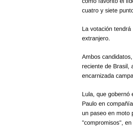
como favorito el lí
cuatro y siete punt
La votación tendrá 
extranjero.
Ambos candidatos, q
reciente de Brasil,
encarnizada campa
Lula, que gobernó 
Paulo en compañía 
un paseo en moto po
"compromisos", en u