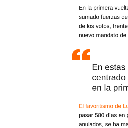
En la primera vuelt
sumado fuerzas de 
de los votos, frent
nuevo mandato de 
En estas
centrado 
en la pri
El favoritismo de L
Guar
pasar 580 días en 
Para
anulados, se ha ma
cuen