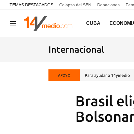
common.go-to-content
TEMAS DESTACADOS
Colapso del SEN
Donaciones
Femi
CUBA
ECONOMÍ
Navegación
Internacional
Para ayudar a 14ymedio
APOYO
Brasil el
Bolsonar