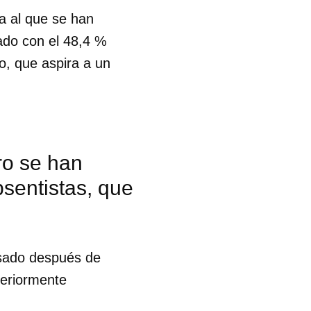
ta al que se han
ado con el 48,4 %
to, que aspira a un
ro se han
bsentistas, que
asado después de
teriormente
 tu