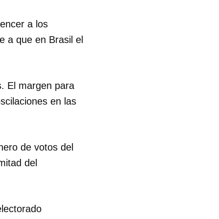
encer a los
R
e a que en Brasil el
s. El margen para
cilaciones en las
nero de votos del
mitad del
electorado