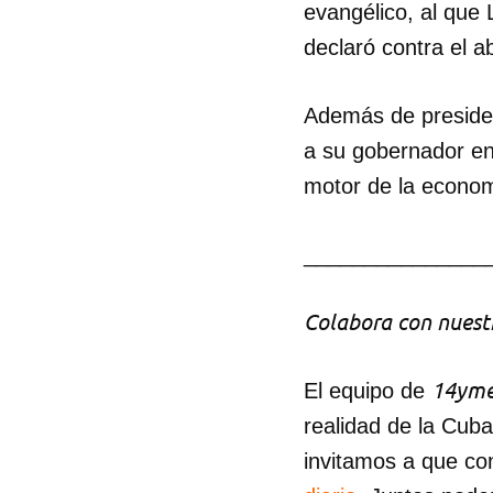
evangélico, al que 
declaró contra el a
Además de presiden
a su gobernador en
motor de la econom
_______________
Colabora con nuestr
14yme
El equipo de
realidad de la Cub
invitamos a que co