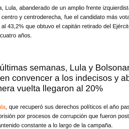
a, Lula, abanderado de un amplio frente izquierdis
centro y centroderecha, fue el candidato más vot
e al 43,2% que obtuvo el capitán retirado del Ejérci
cuatro años.
 últimas semanas, Lula y Bolsona
en convencer a los indecisos y a
mera vuelta llegaron al 20%
ula
, que recuperó sus derechos políticos el año p
dar como favorito
prisión por procesos de corrupción que fueron pos
 poder guardar como favorito, primero has de iniciar sesión con
ntenido constante a lo largo de la campaña.
ta de 14ymedio.