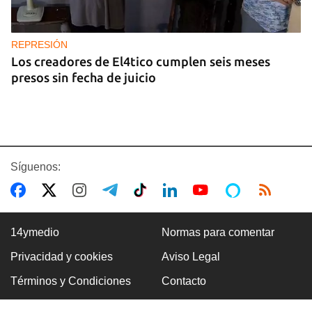
REPRESIÓN
Los creadores de El4tico cumplen seis meses
presos sin fecha de juicio
Síguenos:
14ymedio
Normas para comentar
Privacidad y cookies
Aviso Legal
BANCARIZACIÓN
Términos y Condiciones
Contacto
La ausencia de un mercado de divisas operativo