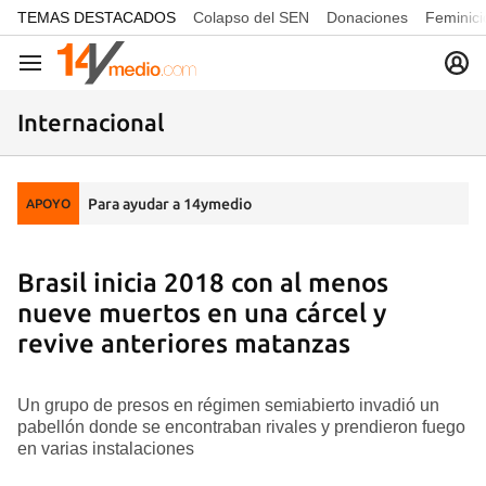
common.go-to-content
TEMAS DESTACADOS
Colapso del SEN
Donaciones
Feminici
Navegación
Internacional
Para ayudar a 14ymedio
APOYO
Brasil inicia 2018 con al menos
nueve muertos en una cárcel y
revive anteriores matanzas
Un grupo de presos en régimen semiabierto invadió un
pabellón donde se encontraban rivales y prendieron fuego
en varias instalaciones