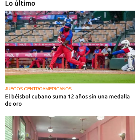
Lo último
NICARAGUA
EE UU propone a la OEA convocar a los
cancilleres para "tomar medidas" contra las
decisiones de Ortega
JUEGOS CENTROAMERICANOS
El béisbol cubano suma 12 años sin una medalla
de oro