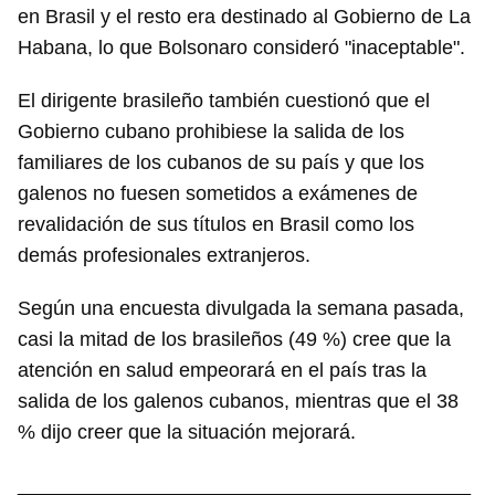
en Brasil y el resto era destinado al Gobierno de La
Habana, lo que Bolsonaro consideró "inaceptable".
El dirigente brasileño también cuestionó que el
Gobierno cubano prohibiese la salida de los
familiares de los cubanos de su país y que los
galenos no fuesen sometidos a exámenes de
revalidación de sus títulos en Brasil como los
demás profesionales extranjeros.
Según una encuesta divulgada la semana pasada,
casi la mitad de los brasileños (49 %) cree que la
atención en salud empeorará en el país tras la
Guardar como favorito
salida de los galenos cubanos, mientras que el 38
% dijo creer que la situación mejorará.
Para poder guardar como favorito, primero has de
iniciar sesión con tu cuenta de 14ymedio.
_________________________________________